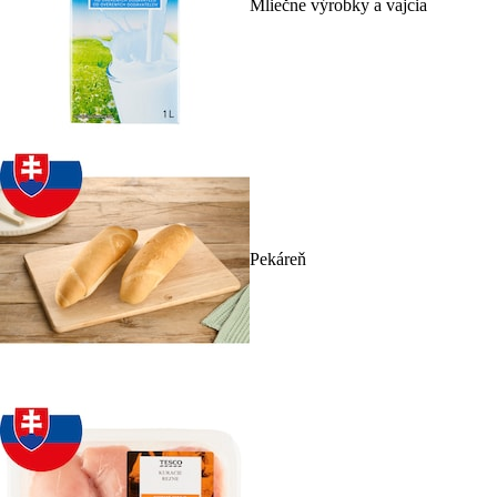
Mliečne výrobky a vajcia
Pekáreň