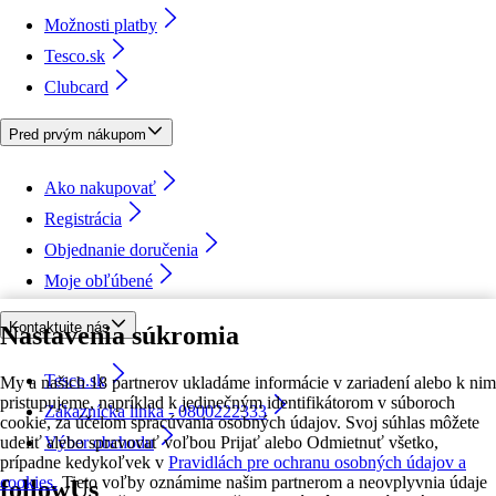
Možnosti platby
Tesco.sk
Clubcard
Pred prvým nákupom
Ako nakupovať
Registrácia
Objednanie doručenia
Moje obľúbené
Kontaktujte nás
Nastavenia súkromia
Tesco.sk
My a našich 18 partnerov ukladáme informácie v zariadení alebo k nim
pristupujeme, napríklad k jedinečným identifikátorom v súboroch
Zákaznícka linka - 0800222333
cookie, za účelom spracúvania osobných údajov. Svoj súhlas môžete
udeliť alebo spravovať voľbou Prijať alebo Odmietnuť všetko,
Výber obchodu
prípadne kedykoľvek v
Pravidlách pre ochranu osobných údajov a
cookies.
Tieto voľby oznámime našim partnerom a neovplyvnia údaje
followUs