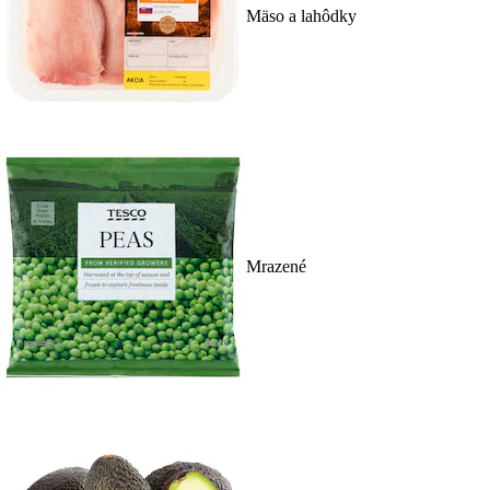
Mäso a lahôdky
Mrazené