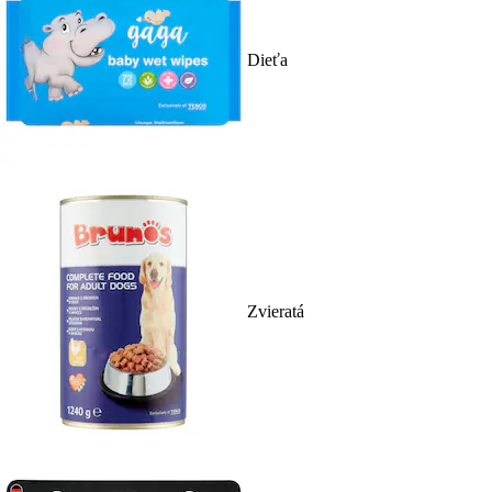
Dieťa
Zvieratá