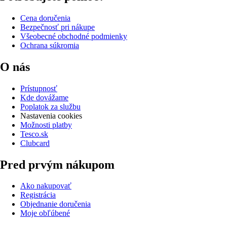
Cena doručenia
Bezpečnosť pri nákupe
Všeobecné obchodné podmienky
Ochrana súkromia
O nás
Prístupnosť
Kde dovážame
Poplatok za službu
Nastavenia cookies
Možnosti platby
Tesco.sk
Clubcard
Pred prvým nákupom
Ako nakupovať
Registrácia
Objednanie doručenia
Moje obľúbené