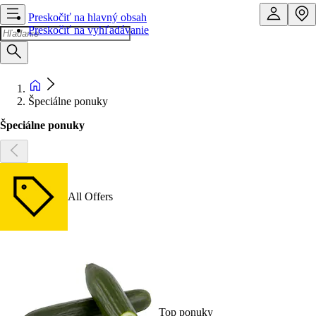
Preskočiť na hlavný obsah
Preskočiť na vyhľadávanie
Špeciálne ponuky
Špeciálne ponuky
All Offers
Top ponuky