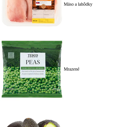
Mäso a lahôdky
Mrazené