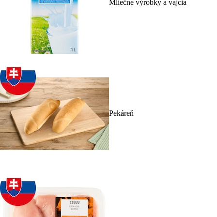
Mliečne výrobky a vajcia
Pekáreň