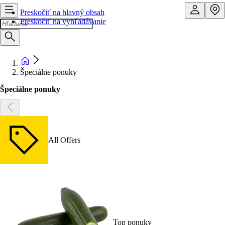
Preskočiť na hlavný obsah
Preskočiť na vyhľadávanie
Špeciálne ponuky
Špeciálne ponuky
All Offers
Top ponuky