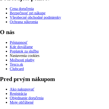
Cena doručenia
Bezpečnosť pri nákupe
Všeobecné obchodné podmienky
Ochrana súkromia
O nás
Prístupnosť
Kde dovážame
Poplatok za službu
Nastavenia cookies
Možnosti platby
Tesco.sk
Clubcard
Pred prvým nákupom
Ako nakupovať
Registrácia
Objednanie doručenia
Moje obľúbené