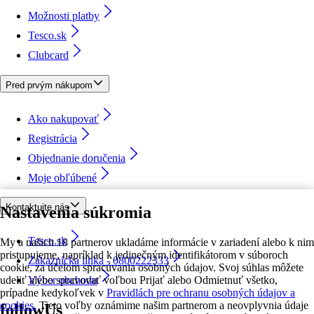
Možnosti platby
Tesco.sk
Clubcard
Pred prvým nákupom
Ako nakupovať
Registrácia
Objednanie doručenia
Moje obľúbené
Kontaktujte nás
Nastavenia súkromia
Tesco.sk
My a našich 18 partnerov ukladáme informácie v zariadení alebo k nim
pristupujeme, napríklad k jedinečným identifikátorom v súboroch
Zákaznícka linka - 0800222333
cookie, za účelom spracúvania osobných údajov. Svoj súhlas môžete
udeliť alebo spravovať voľbou Prijať alebo Odmietnuť všetko,
Výber obchodu
prípadne kedykoľvek v
Pravidlách pre ochranu osobných údajov a
cookies.
Tieto voľby oznámime našim partnerom a neovplyvnia údaje
followUs