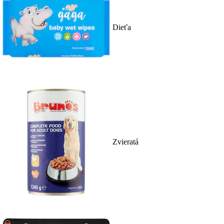
Dieťa
Zvieratá