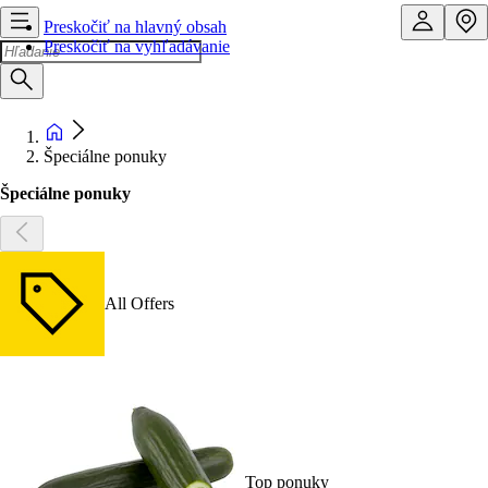
Preskočiť na hlavný obsah
Preskočiť na vyhľadávanie
Špeciálne ponuky
Špeciálne ponuky
All Offers
Top ponuky