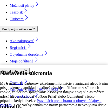
Možnosti platby
Tesco.sk
Clubcard
Pred prvým nákupom
Ako nakupovať
Registrácia
Objednanie doručenia
Moje obľúbené
Kontaktujte nás
Nastavenia súkromia
Tesco.sk
My a našich 18 partnerov ukladáme informácie v zariadení alebo k nim
pristupujeme, napríklad k jedinečným identifikátorom v súboroch
Zákaznícka linka - 0800222333
cookie, za účelom spracúvania osobných údajov. Svoj súhlas môžete
udeliť alebo spravovať voľbou Prijať alebo Odmietnuť všetko,
Výber obchodu
prípadne kedykoľvek v
Pravidlách pre ochranu osobných údajov a
cookies.
Tieto voľby oznámime našim partnerom a neovplyvnia údaje
followUs