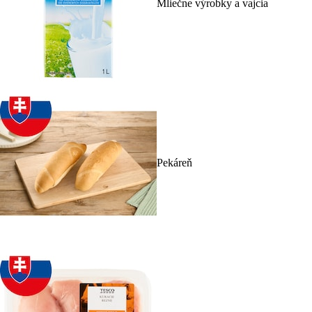
Mliečne výrobky a vajcia
Pekáreň