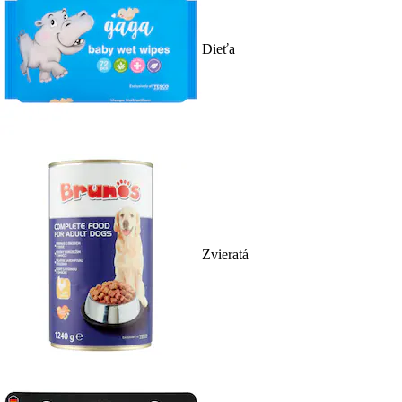
Dieťa
Zvieratá