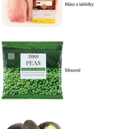
Mäso a lahôdky
Mrazené