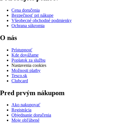
Cena doručenia
Bezpečnosť pri nákupe
Všeobecné obchodné podmienky
Ochrana súkromia
O nás
Prístupnosť
Kde dovážame
Poplatok za službu
Nastavenia cookies
Možnosti platby
Tesco.sk
Clubcard
Pred prvým nákupom
Ako nakupovať
Registrácia
Objednanie doručenia
Moje obľúbené