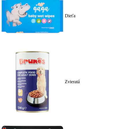
Dieťa
Zvieratá