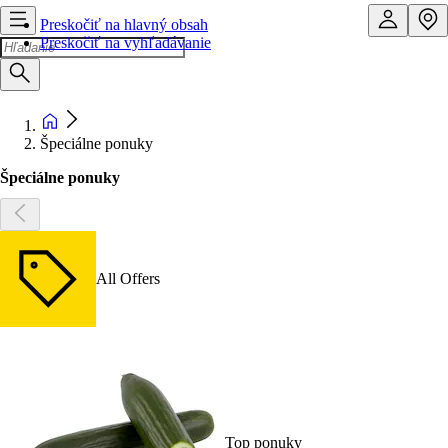
Preskočiť na hlavný obsah
Preskočiť na vyhľadávanie
Špeciálne ponuky
Špeciálne ponuky
All Offers
Top ponuky