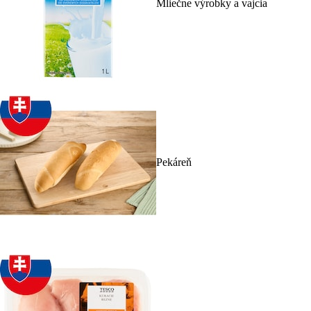
Mliečne výrobky a vajcia
Pekáreň