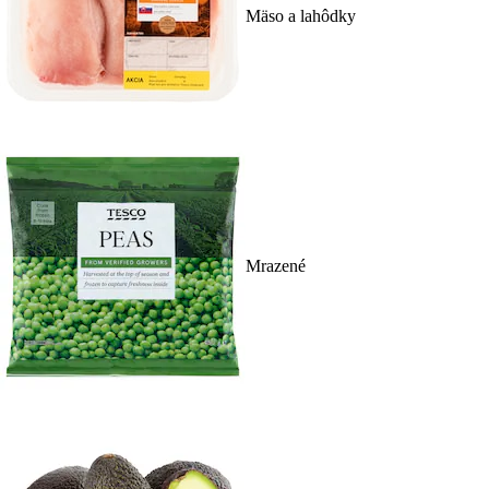
Mäso a lahôdky
Mrazené