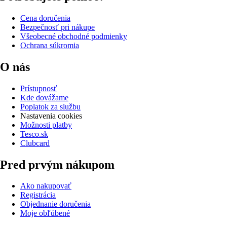
Cena doručenia
Bezpečnosť pri nákupe
Všeobecné obchodné podmienky
Ochrana súkromia
O nás
Prístupnosť
Kde dovážame
Poplatok za službu
Nastavenia cookies
Možnosti platby
Tesco.sk
Clubcard
Pred prvým nákupom
Ako nakupovať
Registrácia
Objednanie doručenia
Moje obľúbené