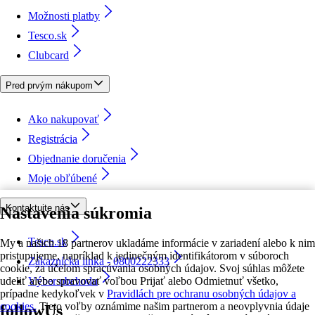
Možnosti platby
Tesco.sk
Clubcard
Pred prvým nákupom
Ako nakupovať
Registrácia
Objednanie doručenia
Moje obľúbené
Kontaktujte nás
Nastavenia súkromia
Tesco.sk
My a našich 18 partnerov ukladáme informácie v zariadení alebo k nim
pristupujeme, napríklad k jedinečným identifikátorom v súboroch
Zákaznícka linka - 0800222333
cookie, za účelom spracúvania osobných údajov. Svoj súhlas môžete
udeliť alebo spravovať voľbou Prijať alebo Odmietnuť všetko,
Výber obchodu
prípadne kedykoľvek v
Pravidlách pre ochranu osobných údajov a
cookies.
Tieto voľby oznámime našim partnerom a neovplyvnia údaje
followUs