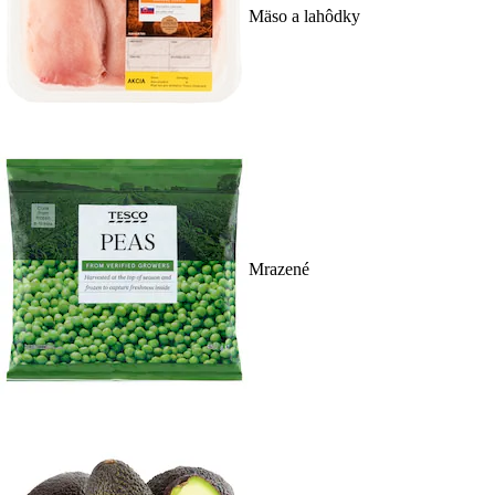
Mäso a lahôdky
Mrazené