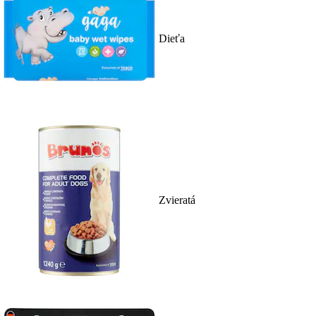
Dieťa
Zvieratá