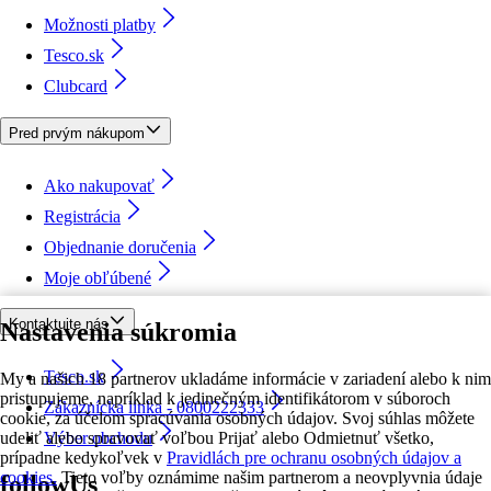
Možnosti platby
Tesco.sk
Clubcard
Pred prvým nákupom
Ako nakupovať
Registrácia
Objednanie doručenia
Moje obľúbené
Kontaktujte nás
Nastavenia súkromia
Tesco.sk
My a našich 18 partnerov ukladáme informácie v zariadení alebo k nim
pristupujeme, napríklad k jedinečným identifikátorom v súboroch
Zákaznícka linka - 0800222333
cookie, za účelom spracúvania osobných údajov. Svoj súhlas môžete
udeliť alebo spravovať voľbou Prijať alebo Odmietnuť všetko,
Výber obchodu
prípadne kedykoľvek v
Pravidlách pre ochranu osobných údajov a
cookies.
Tieto voľby oznámime našim partnerom a neovplyvnia údaje
followUs