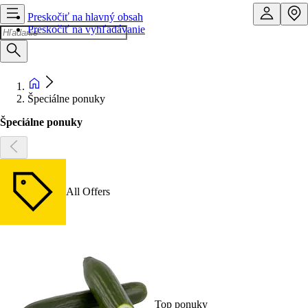
Preskočiť na hlavný obsah
Preskočiť na vyhľadávanie
Špeciálne ponuky
Špeciálne ponuky
All Offers
Top ponuky