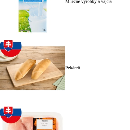
Mliečne výrobky a vajcia
Pekáreň