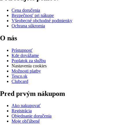
Cena doručenia
Bezpečnosť pri nákupe
Všeobecné obchodné podmienky
Ochrana súkromia
O nás
Prístupnosť
Kde dovážame
Poplatok za službu
Nastavenia cookies
Možnosti platby
Tesco.sk
Clubcard
Pred prvým nákupom
Ako nakupovať
Registrácia
Objednanie doručenia
Moje obľúbené