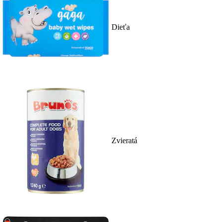
Dieťa
Zvieratá