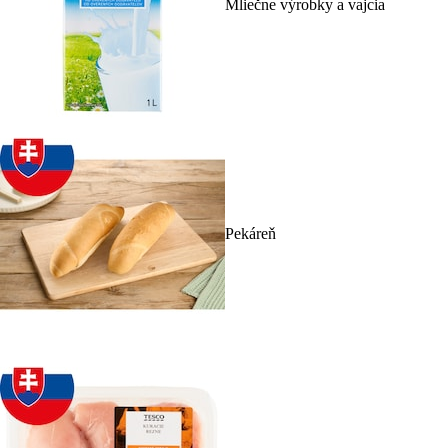
Mliečne výrobky a vajcia
Pekáreň