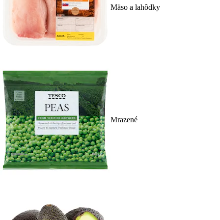
Mäso a lahôdky
Mrazené