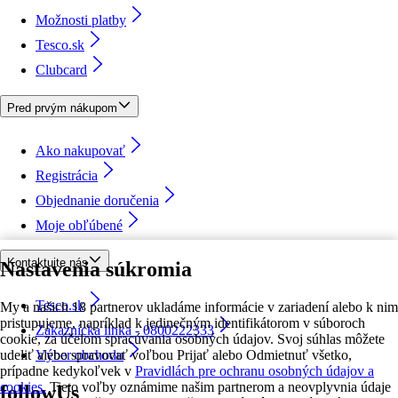
Možnosti platby
Tesco.sk
Clubcard
Pred prvým nákupom
Ako nakupovať
Registrácia
Objednanie doručenia
Moje obľúbené
Kontaktujte nás
Nastavenia súkromia
Tesco.sk
My a našich 18 partnerov ukladáme informácie v zariadení alebo k nim
pristupujeme, napríklad k jedinečným identifikátorom v súboroch
Zákaznícka linka - 0800222333
cookie, za účelom spracúvania osobných údajov. Svoj súhlas môžete
udeliť alebo spravovať voľbou Prijať alebo Odmietnuť všetko,
Výber obchodu
prípadne kedykoľvek v
Pravidlách pre ochranu osobných údajov a
cookies.
Tieto voľby oznámime našim partnerom a neovplyvnia údaje
followUs