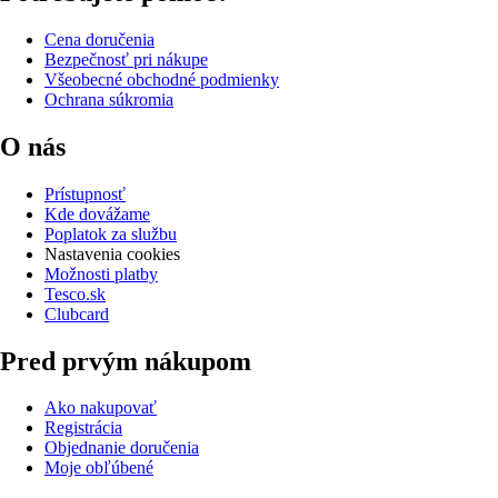
Cena doručenia
Bezpečnosť pri nákupe
Všeobecné obchodné podmienky
Ochrana súkromia
O nás
Prístupnosť
Kde dovážame
Poplatok za službu
Nastavenia cookies
Možnosti platby
Tesco.sk
Clubcard
Pred prvým nákupom
Ako nakupovať
Registrácia
Objednanie doručenia
Moje obľúbené