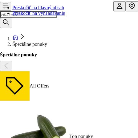
Preskočiť na hlavný obsah
Preskočiť na vyhľadávanie
Špeciálne ponuky
Špeciálne ponuky
All Offers
Top ponuky