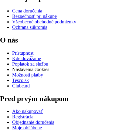
Cena doručenia
Bezpečnosť pri nákupe
Všeobecné obchodné podmienky
Ochrana súkromia
O nás
Prístupnosť
Kde dovážame
Poplatok za službu
Nastavenia cookies
Možnosti platby
Tesco.sk
Clubcard
Pred prvým nákupom
Ako nakupovať
Registrácia
Objednanie doručenia
Moje obľúbené