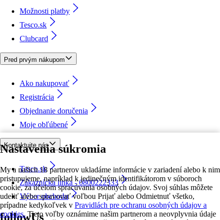
Možnosti platby
Tesco.sk
Clubcard
Pred prvým nákupom
Ako nakupovať
Registrácia
Objednanie doručenia
Moje obľúbené
Kontaktujte nás
Nastavenia súkromia
Tesco.sk
My a našich 18 partnerov ukladáme informácie v zariadení alebo k nim
pristupujeme, napríklad k jedinečným identifikátorom v súboroch
Zákaznícka linka - 0800222333
cookie, za účelom spracúvania osobných údajov. Svoj súhlas môžete
udeliť alebo spravovať voľbou Prijať alebo Odmietnuť všetko,
Výber obchodu
prípadne kedykoľvek v
Pravidlách pre ochranu osobných údajov a
cookies.
Tieto voľby oznámime našim partnerom a neovplyvnia údaje
followUs