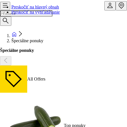
Preskočiť na hlavný obsah
Preskočiť na vyhľadávanie
Špeciálne ponuky
Špeciálne ponuky
All Offers
Top ponuky