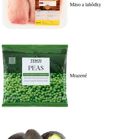
Mäso a lahôdky
Mrazené