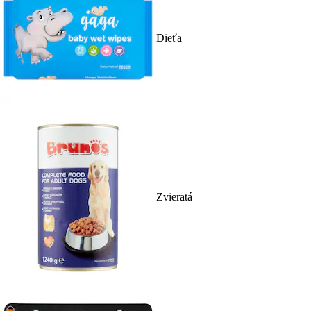
Dieťa
Zvieratá