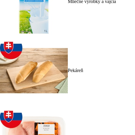
Mliečne výrobky a vajcia
Pekáreň