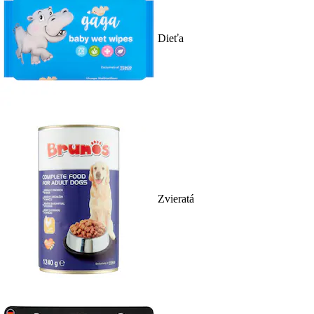
Dieťa
Zvieratá