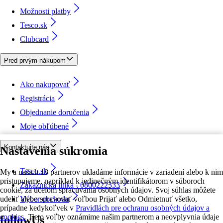
Možnosti platby
Tesco.sk
Clubcard
Pred prvým nákupom
Ako nakupovať
Registrácia
Objednanie doručenia
Moje obľúbené
Kontaktujte nás
Nastavenia súkromia
Tesco.sk
My a našich 18 partnerov ukladáme informácie v zariadení alebo k nim
pristupujeme, napríklad k jedinečným identifikátorom v súboroch
Zákaznícka linka - 0800222333
cookie, za účelom spracúvania osobných údajov. Svoj súhlas môžete
udeliť alebo spravovať voľbou Prijať alebo Odmietnuť všetko,
Výber obchodu
prípadne kedykoľvek v
Pravidlách pre ochranu osobných údajov a
cookies.
Tieto voľby oznámime našim partnerom a neovplyvnia údaje
followUs