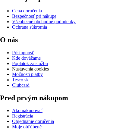
Cena doručenia
Bezpečnosť pri nákupe
Všeobecné obchodné podmienky
Ochrana súkromia
O nás
Prístupnosť
Kde dovážame
Poplatok za službu
Nastavenia cookies
Možnosti platby
Tesco.sk
Clubcard
Pred prvým nákupom
Ako nakupovať
Registrácia
Objednanie doručenia
Moje obľúbené