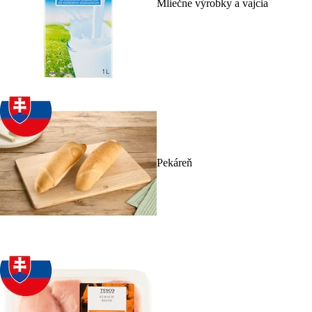
Mliečne výrobky a vajcia
Pekáreň