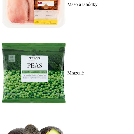
Mäso a lahôdky
Mrazené