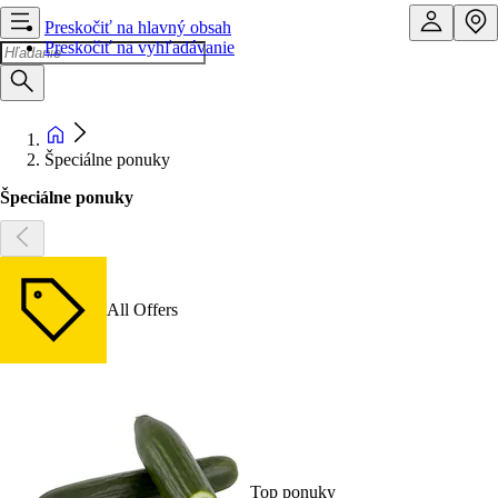
Preskočiť na hlavný obsah
Preskočiť na vyhľadávanie
Špeciálne ponuky
Špeciálne ponuky
All Offers
Top ponuky