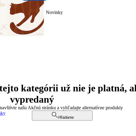
Novinky
jto kategórii už nie je platná, a
vypredaný
 navštívte našu Akčnú stránku a vyhľadajte alternatívne produkty
uky
Hľadanie