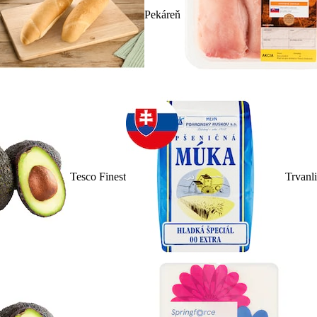
Pekáreň
Tesco Finest
Trvanl