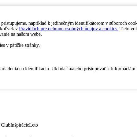
 pristupujeme, napríklad k jedinečným identifikátorom v súboroch coo
dykoľvek v
Pravidlách pre ochranu osobných údajov a cookies.
Tieto voľ
vanie na našom webe.
es v pätičke stránky.
zariadenia na identifikáciu. Ukladať a/alebo pristupovať k informáciám
 Club
Inšpirácie
Leto