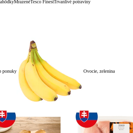
lahôdky
Mrazené
Tesco Finest
Trvanlivé potraviny
p ponuky
Ovocie, zelenina