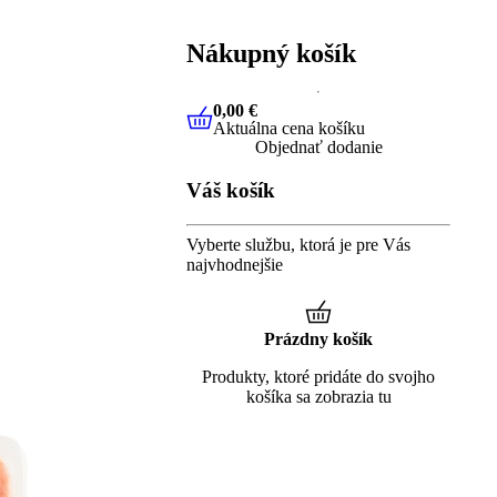
Nákupný košík
0,00 €
Aktuálna cena košíku
0,00 €
Aktuálna cena košíku
Objednať dodanie
Váš košík
Vyberte službu, ktorá je pre Vás
najvhodnejšie
Prázdny košík
Produkty, ktoré pridáte do svojho
košíka sa zobrazia tu