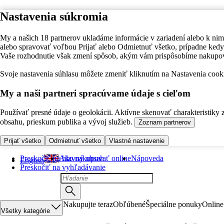
Nastavenia súkromia
My a našich 18 partnerov ukladáme informácie v zariadení alebo k nim
alebo spravovať voľbou Prijať alebo Odmietnuť všetko, prípadne ke
Vaše rozhodnutie však zmení spôsob, akým vám prispôsobíme nakupo
Svoje nastavenia súhlasu môžete zmeniť kliknutím na Nastavenia cooki
My a naši partneri spracúvame údaje s cieľom
Používať presné údaje o geolokácii. Aktívne skenovať charakteristiky 
obsahu, prieskum publika a vývoj služieb.
Zoznam partnerov
Prijať všetko
Odmietnuť všetko
Vlastné nastavenie
Preskočiť na hlavný obsah
Ako nakupovať online
Nápoveda
English
Preskočiť na vyhľadávanie
Nakupujte teraz
Obľúbené
Špeciálne ponuky
Online
Všetky kategórie