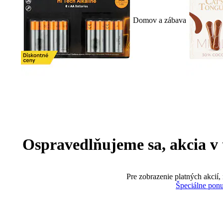
Domov a zábava
Ospravedlňujeme sa, akcia v te
Pre zobrazenie platných akcií,
Špeciálne pon