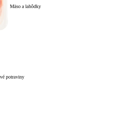
Mäso a lahôdky
ivé potraviny