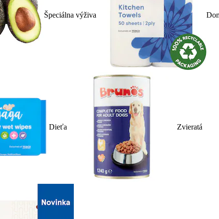
Špeciálna výživa
Dom
Dieťa
Zvieratá