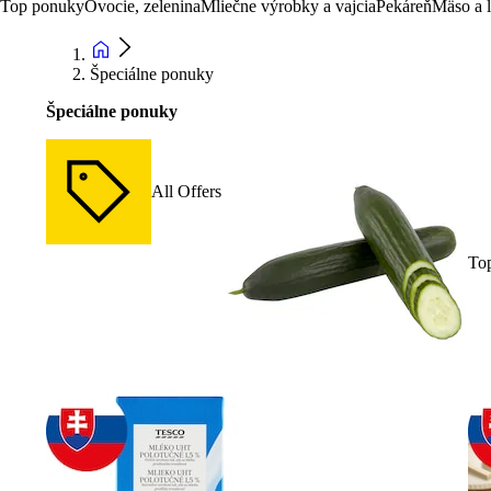
Top ponuky
Ovocie, zelenina
Mliečne výrobky a vajcia
Pekáreň
Mäso a 
Špeciálne ponuky
Špeciálne ponuky
All Offers
To