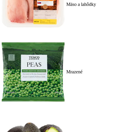
Mäso a lahôdky
Mrazené