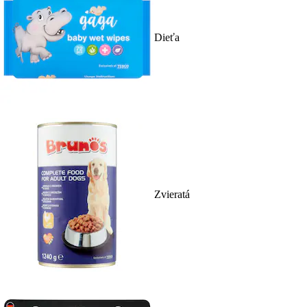
Dieťa
Zvieratá