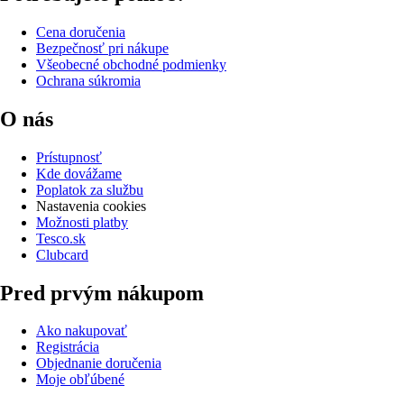
Cena doručenia
Bezpečnosť pri nákupe
Všeobecné obchodné podmienky
Ochrana súkromia
O nás
Prístupnosť
Kde dovážame
Poplatok za službu
Nastavenia cookies
Možnosti platby
Tesco.sk
Clubcard
Pred prvým nákupom
Ako nakupovať
Registrácia
Objednanie doručenia
Moje obľúbené