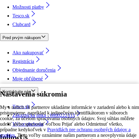
Možnosti platby
Tesco.sk
Clubcard
Pred prvým nákupom
Ako nakupovať
Registrácia
Objednanie doručenia
Moje obľúbené
Kontaktujte nás
Nastavenia súkromia
Tesco.sk
My a našich 18 partnerov ukladáme informácie v zariadení alebo k nim
pristupujeme, napríklad k jedinečným identifikátorom v súboroch
Zákaznícka linka - 0800222333
cookie, za účelom spracúvania osobných údajov. Svoj súhlas môžete
udeliť alebo spravovať voľbou Prijať alebo Odmietnuť všetko,
Výber obchodu
prípadne kedykoľvek v
Pravidlách pre ochranu osobných údajov a
cookies.
Tieto voľby oznámime našim partnerom a neovplyvnia údaje
followUs