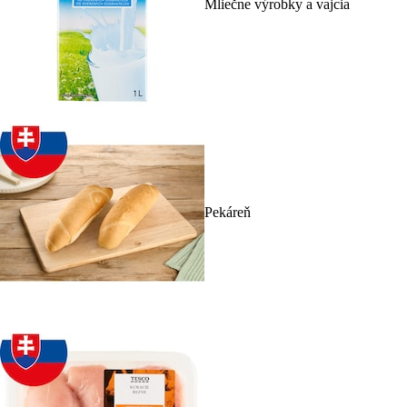
Mliečne výrobky a vajcia
Pekáreň