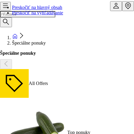
Preskočiť na hlavný obsah
Preskočiť na vyhľadávanie
Špeciálne ponuky
Špeciálne ponuky
All Offers
Top ponuky