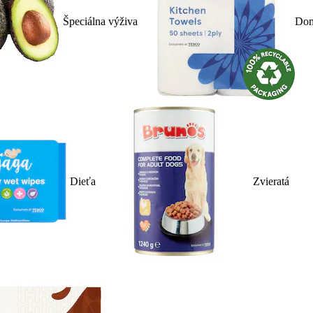
Špeciálna výživa
Dom
Dieťa
Zvieratá