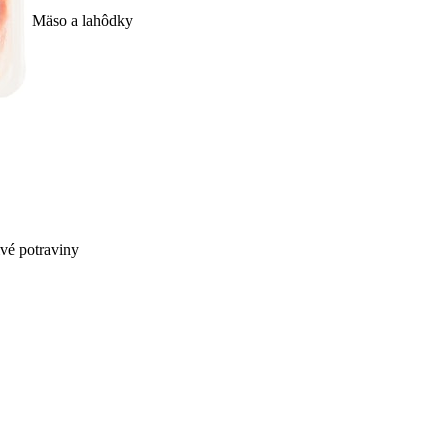
Mäso a lahôdky
ivé potraviny