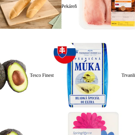
Pekáreň
Tesco Finest
Trvanl