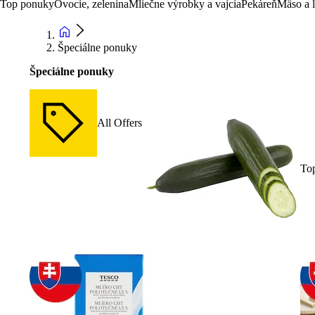
Top ponuky
Ovocie, zelenina
Mliečne výrobky a vajcia
Pekáreň
Mäso a 
Špeciálne ponuky
Špeciálne ponuky
All Offers
To