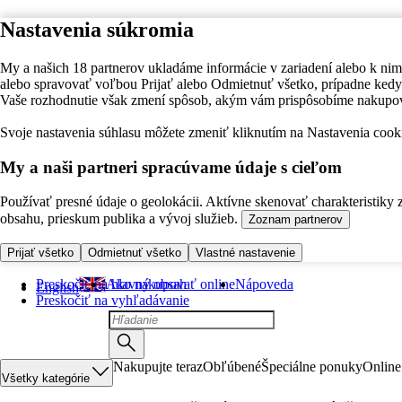
Nastavenia súkromia
My a našich 18 partnerov ukladáme informácie v zariadení alebo k nim
alebo spravovať voľbou Prijať alebo Odmietnuť všetko, prípadne ke
Vaše rozhodnutie však zmení spôsob, akým vám prispôsobíme nakupo
Svoje nastavenia súhlasu môžete zmeniť kliknutím na Nastavenia cooki
My a naši partneri spracúvame údaje s cieľom
Používať presné údaje o geolokácii. Aktívne skenovať charakteristiky 
obsahu, prieskum publika a vývoj služieb.
Zoznam partnerov
Prijať všetko
Odmietnuť všetko
Vlastné nastavenie
Preskočiť na hlavný obsah
Ako nakupovať online
Nápoveda
English
Preskočiť na vyhľadávanie
Nakupujte teraz
Obľúbené
Špeciálne ponuky
Online
Všetky kategórie