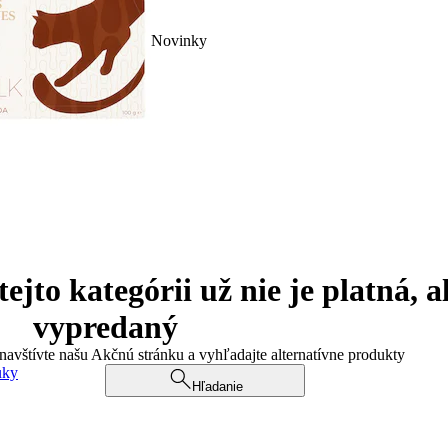
Novinky
jto kategórii už nie je platná, a
vypredaný
 navštívte našu Akčnú stránku a vyhľadajte alternatívne produkty
uky
Hľadanie