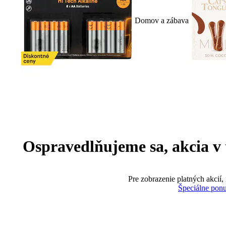
Domov a zábava
Ospravedlňujeme sa, akcia v te
Pre zobrazenie platných akcií,
Špeciálne pon