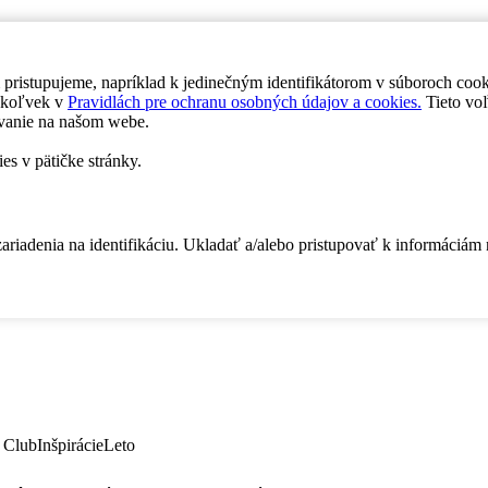
 pristupujeme, napríklad k jedinečným identifikátorom v súboroch coo
dykoľvek v
Pravidlách pre ochranu osobných údajov a cookies.
Tieto voľ
vanie na našom webe.
es v pätičke stránky.
zariadenia na identifikáciu. Ukladať a/alebo pristupovať k informáciám
 Club
Inšpirácie
Leto