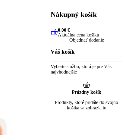
Nákupný košík
0,00 €
Aktuálna cena košíku
0,00 €
Aktuálna cena košíku
Objednať dodanie
Váš košík
Vyberte službu, ktorá je pre Vás
najvhodnejšie
Prázdny košík
Produkty, ktoré pridáte do svojho
košíka sa zobrazia tu