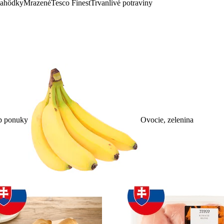
lahôdky
Mrazené
Tesco Finest
Trvanlivé potraviny
p ponuky
Ovocie, zelenina