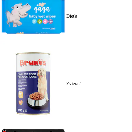
Dieťa
Zvieratá