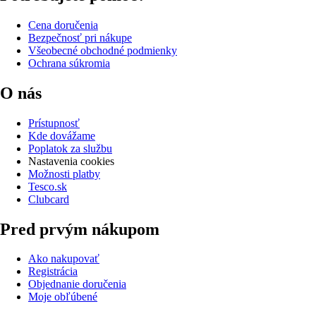
Cena doručenia
Bezpečnosť pri nákupe
Všeobecné obchodné podmienky
Ochrana súkromia
O nás
Prístupnosť
Kde dovážame
Poplatok za službu
Nastavenia cookies
Možnosti platby
Tesco.sk
Clubcard
Pred prvým nákupom
Ako nakupovať
Registrácia
Objednanie doručenia
Moje obľúbené