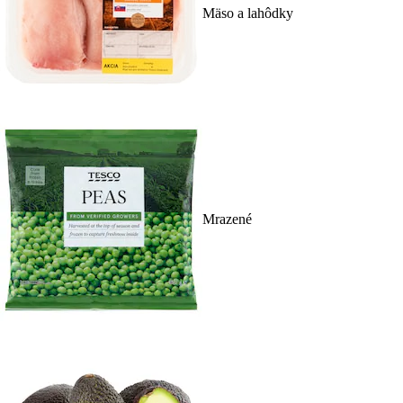
Mäso a lahôdky
Mrazené