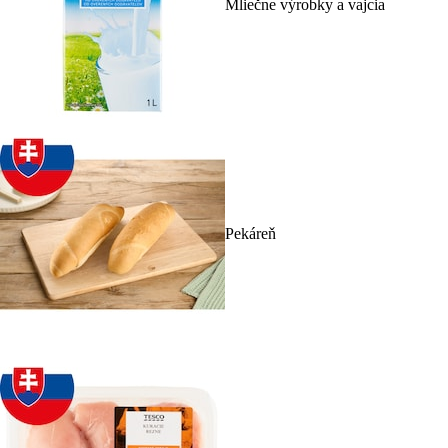
Mliečne výrobky a vajcia
Pekáreň