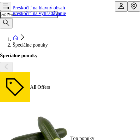
Preskočiť na hlavný obsah
Preskočiť na vyhľadávanie
Špeciálne ponuky
Špeciálne ponuky
All Offers
Top ponuky