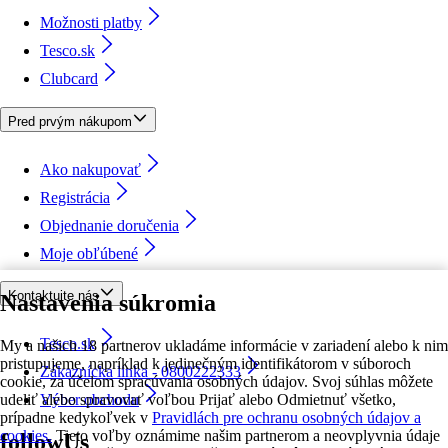
Možnosti platby
Tesco.sk
Clubcard
Pred prvým nákupom
Ako nakupovať
Registrácia
Objednanie doručenia
Moje obľúbené
Kontaktujte nás
Nastavenia súkromia
Tesco.sk
My a našich 18 partnerov ukladáme informácie v zariadení alebo k nim
pristupujeme, napríklad k jedinečným identifikátorom v súboroch
Zákaznícka linka - 0800222333
cookie, za účelom spracúvania osobných údajov. Svoj súhlas môžete
udeliť alebo spravovať voľbou Prijať alebo Odmietnuť všetko,
Výber obchodu
prípadne kedykoľvek v
Pravidlách pre ochranu osobných údajov a
cookies.
Tieto voľby oznámime našim partnerom a neovplyvnia údaje
followUs