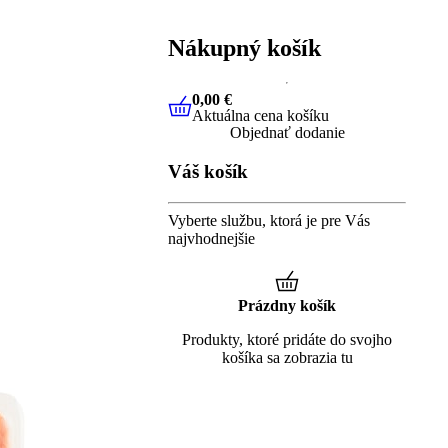
Nákupný košík
0,00 €
Aktuálna cena košíku
0,00 €
Aktuálna cena košíku
Objednať dodanie
Váš košík
Vyberte službu, ktorá je pre Vás
najvhodnejšie
Prázdny košík
Produkty, ktoré pridáte do svojho
košíka sa zobrazia tu