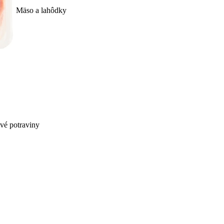
Mäso a lahôdky
ivé potraviny