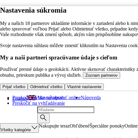
Nastavenia súkromia
My a našich 18 partnerov ukladáme informácie v zariadení alebo k nim
alebo spravovať voľbou Prijať alebo Odmietnuť všetko, prípadne ke
Vaše rozhodnutie však zmení spôsob, akým vám prispôsobíme nakupo
Svoje nastavenia súhlasu môžete zmeniť kliknutím na Nastavenia cooki
My a naši partneri spracúvame údaje s cieľom
Používať presné údaje o geolokácii. Aktívne skenovať charakteristiky 
obsahu, prieskum publika a vývoj služieb.
Zoznam partnerov
Prijať všetko
Odmietnuť všetko
Vlastné nastavenie
Preskočiť na hlavný obsah
Ako nakupovať online
Nápoveda
English
Preskočiť na vyhľadávanie
Nakupujte teraz
Obľúbené
Špeciálne ponuky
Online
Všetky kategórie