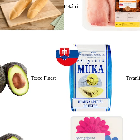
Pekáreň
Tesco Finest
Trvanl