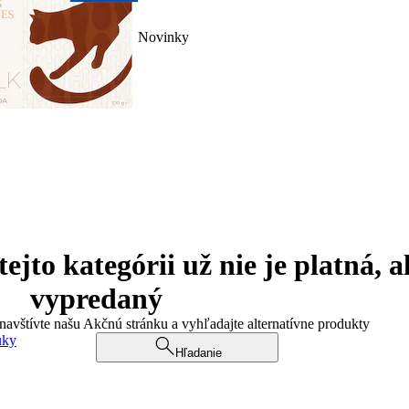
Novinky
jto kategórii už nie je platná, a
vypredaný
 navštívte našu Akčnú stránku a vyhľadajte alternatívne produkty
uky
Hľadanie