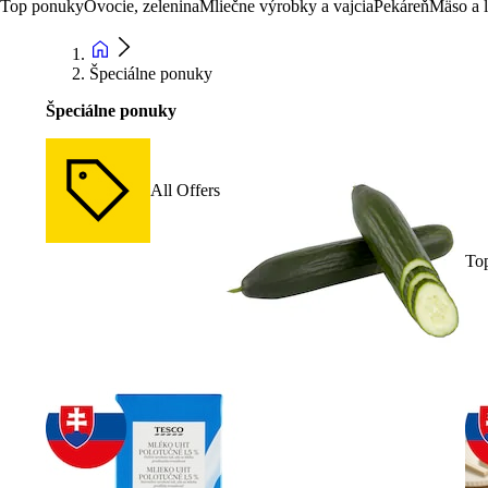
Top ponuky
Ovocie, zelenina
Mliečne výrobky a vajcia
Pekáreň
Mäso a 
Špeciálne ponuky
Špeciálne ponuky
All Offers
To