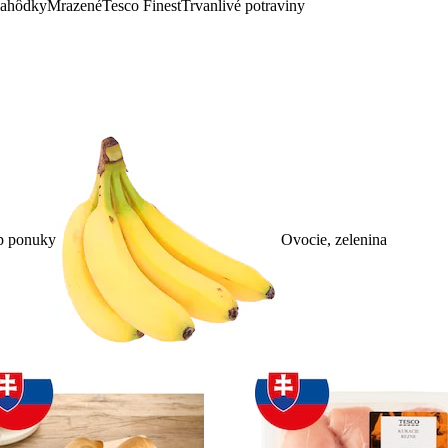
lahôdky
Mrazené
Tesco Finest
Trvanlivé potraviny
p ponuky
Ovocie, zelenina