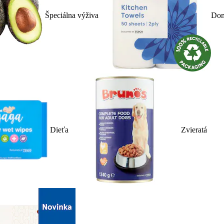
Špeciálna výživa
Dom
Dieťa
Zvieratá