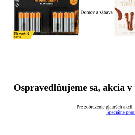
Domov a zábava
Ospravedlňujeme sa, akcia v te
Pre zobrazenie platných akcií,
Špeciálne pon