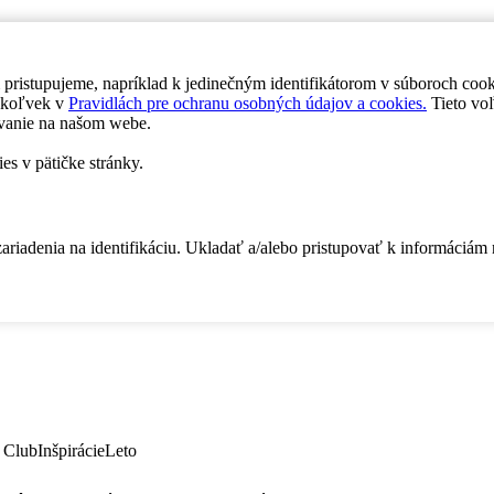
 pristupujeme, napríklad k jedinečným identifikátorom v súboroch coo
dykoľvek v
Pravidlách pre ochranu osobných údajov a cookies.
Tieto voľ
vanie na našom webe.
es v pätičke stránky.
zariadenia na identifikáciu. Ukladať a/alebo pristupovať k informáciám
 Club
Inšpirácie
Leto