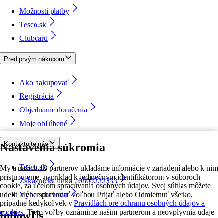
Možnosti platby
Tesco.sk
Clubcard
Pred prvým nákupom
Ako nakupovať
Registrácia
Objednanie doručenia
Moje obľúbené
Kontaktujte nás
Nastavenia súkromia
Tesco.sk
My a našich 18 partnerov ukladáme informácie v zariadení alebo k nim
pristupujeme, napríklad k jedinečným identifikátorom v súboroch
Zákaznícka linka - 0800222333
cookie, za účelom spracúvania osobných údajov. Svoj súhlas môžete
udeliť alebo spravovať voľbou Prijať alebo Odmietnuť všetko,
Výber obchodu
prípadne kedykoľvek v
Pravidlách pre ochranu osobných údajov a
cookies.
Tieto voľby oznámime našim partnerom a neovplyvnia údaje
followUs