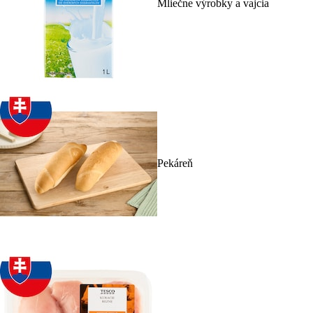
Mliečne výrobky a vajcia
Pekáreň