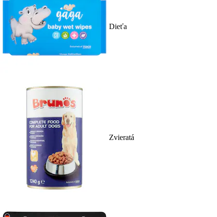
Dieťa
Zvieratá