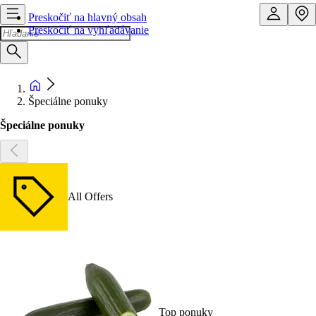
Preskočiť na hlavný obsah
Preskočiť na vyhľadávanie
Špeciálne ponuky
Špeciálne ponuky
All Offers
Top ponuky