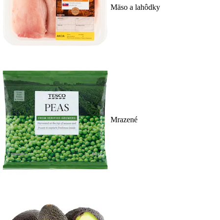
Mäso a lahôdky
Mrazené