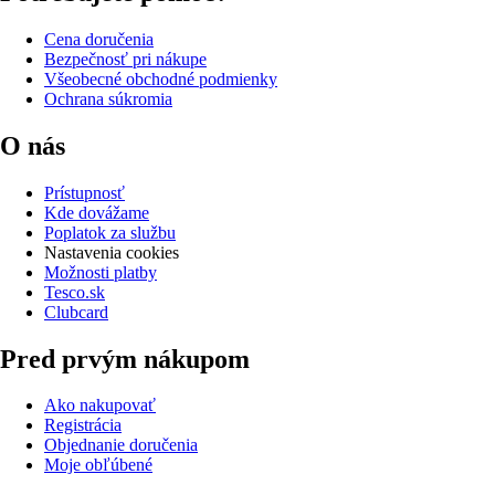
Cena doručenia
Bezpečnosť pri nákupe
Všeobecné obchodné podmienky
Ochrana súkromia
O nás
Prístupnosť
Kde dovážame
Poplatok za službu
Nastavenia cookies
Možnosti platby
Tesco.sk
Clubcard
Pred prvým nákupom
Ako nakupovať
Registrácia
Objednanie doručenia
Moje obľúbené