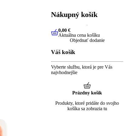
Nákupný košík
0,00 €
Aktuálna cena košíku
0,00 €
Aktuálna cena košíku
Objednať dodanie
Váš košík
Vyberte službu, ktorá je pre Vás
najvhodnejšie
Prázdny košík
Produkty, ktoré pridáte do svojho
košíka sa zobrazia tu