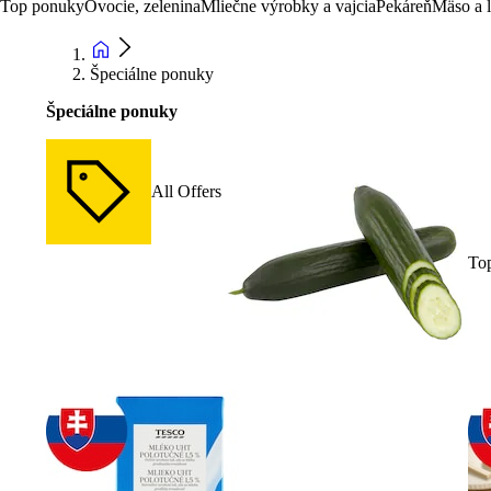
Top ponuky
Ovocie, zelenina
Mliečne výrobky a vajcia
Pekáreň
Mäso a 
Špeciálne ponuky
Špeciálne ponuky
All Offers
To