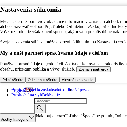
Nastavenia súkromia
My a našich 18 partnerov ukladáme informácie v zariadení alebo k nim
alebo spravovať voľbou Prijať alebo Odmietnuť všetko, prípadne ke
Vaše rozhodnutie však zmení spôsob, akým vám prispôsobíme nakupo
Svoje nastavenia súhlasu môžete zmeniť kliknutím na Nastavenia cooki
My a naši partneri spracúvame údaje s cieľom
Používať presné údaje o geolokácii. Aktívne skenovať charakteristiky 
obsahu, prieskum publika a vývoj služieb.
Zoznam partnerov
Prijať všetko
Odmietnuť všetko
Vlastné nastavenie
Preskočiť na hlavný obsah
Ako nakupovať online
Nápoveda
English
Preskočiť na vyhľadávanie
Nakupujte teraz
Obľúbené
Špeciálne ponuky
Online
Všetky kategórie