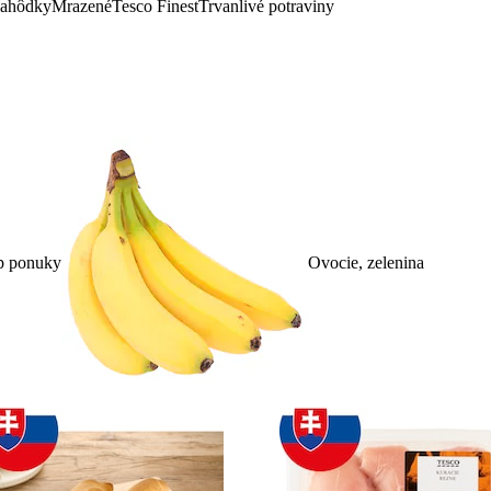
lahôdky
Mrazené
Tesco Finest
Trvanlivé potraviny
p ponuky
Ovocie, zelenina