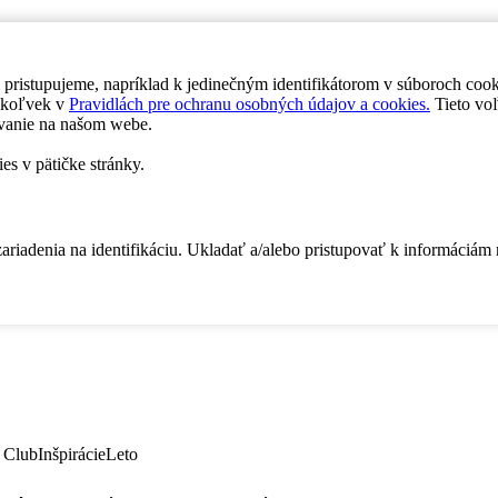
 pristupujeme, napríklad k jedinečným identifikátorom v súboroch coo
dykoľvek v
Pravidlách pre ochranu osobných údajov a cookies.
Tieto voľ
vanie na našom webe.
es v pätičke stránky.
zariadenia na identifikáciu. Ukladať a/alebo pristupovať k informáciám
 Club
Inšpirácie
Leto