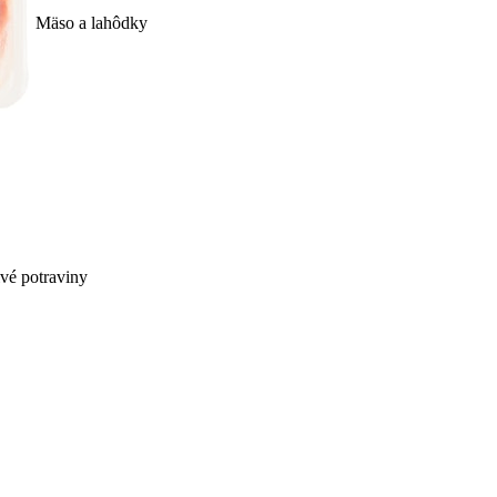
Mäso a lahôdky
ivé potraviny