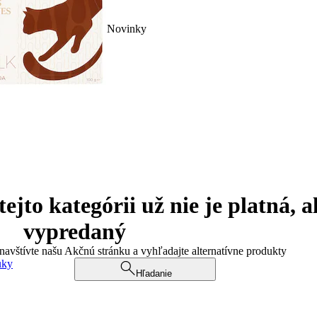
Novinky
jto kategórii už nie je platná, a
vypredaný
 navštívte našu Akčnú stránku a vyhľadajte alternatívne produkty
uky
Hľadanie