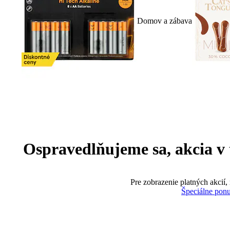
Domov a zábava
Ospravedlňujeme sa, akcia v te
Pre zobrazenie platných akcií,
Špeciálne pon