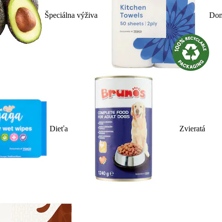
Špeciálna výživa
Dom
Dieťa
Zvieratá