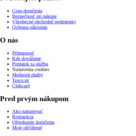
Cena doručenia
Bezpečnosť pri nákupe
Všeobecné obchodné podmienky
Ochrana súkromia
O nás
Prístupnosť
Kde dovážame
Poplatok za službu
Nastavenia cookies
Možnosti platby
Tesco.sk
Clubcard
Pred prvým nákupom
Ako nakupovať
Registrácia
Objednanie doručenia
Moje obľúbené