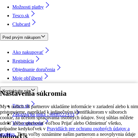
Možnosti platby
Tesco.sk
Clubcard
Pred prvým nákupom
Ako nakupovať
Registrácia
Objednanie doručenia
Moje obľúbené
Kontaktujte nás
Nastavenia súkromia
Tesco.sk
My a našich 18 partnerov ukladáme informácie v zariadení alebo k nim
pristupujeme, napríklad k jedinečným identifikátorom v súboroch
Zákaznícka linka - 0800222333
cookie, za účelom spracúvania osobných údajov. Svoj súhlas môžete
udeliť alebo spravovať voľbou Prijať alebo Odmietnuť všetko,
Výber obchodu
prípadne kedykoľvek v
Pravidlách pre ochranu osobných údajov a
cookies.
Tieto voľby oznámime našim partnerom a neovplyvnia údaje
followUs