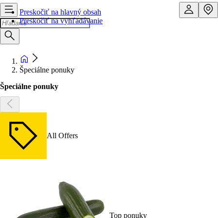
Preskočiť na hlavný obsah
Preskočiť na vyhľadávanie
Špeciálne ponuky
Špeciálne ponuky
All Offers
Top ponuky