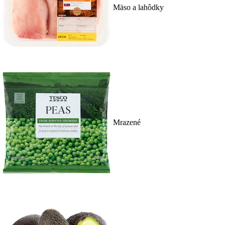
Mäso a lahôdky
Mrazené