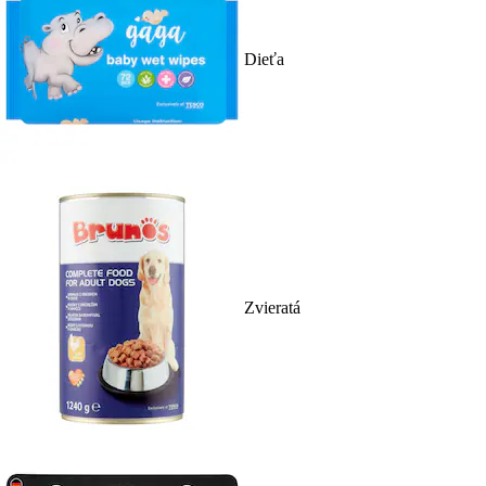
Dieťa
Zvieratá