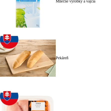
Mliečne výrobky a vajcia
Pekáreň