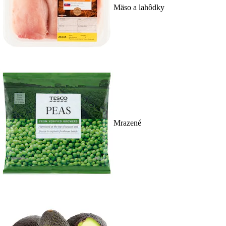
Mäso a lahôdky
Mrazené