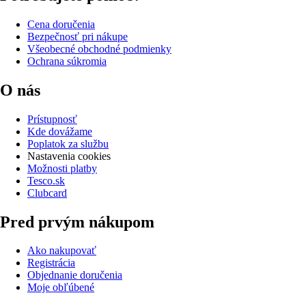
Cena doručenia
Bezpečnosť pri nákupe
Všeobecné obchodné podmienky
Ochrana súkromia
O nás
Prístupnosť
Kde dovážame
Poplatok za službu
Nastavenia cookies
Možnosti platby
Tesco.sk
Clubcard
Pred prvým nákupom
Ako nakupovať
Registrácia
Objednanie doručenia
Moje obľúbené