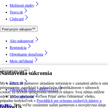
Možnosti platby
Tesco.sk
Clubcard
Pred prvým nákupom
Ako nakupovať
Registrácia
Objednanie doručenia
Moje obľúbené
Kontaktujte nás
Nastavenia súkromia
Tesco.sk
My a našich 18 partnerov ukladáme informácie v zariadení alebo k nim
pristupujeme, napríklad k jedinečným identifikátorom v súboroch
Zákaznícka linka - 0800222333
cookie, za účelom spracúvania osobných údajov. Svoj súhlas môžete
udeliť alebo spravovať voľbou Prijať alebo Odmietnuť všetko,
Výber obchodu
prípadne kedykoľvek v
Pravidlách pre ochranu osobných údajov a
cookies.
Tieto voľby oznámime našim partnerom a neovplyvnia údaje
followUs