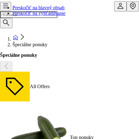
Preskočiť na hlavný obsah
Preskočiť na vyhľadávanie
Špeciálne ponuky
Špeciálne ponuky
All Offers
Top ponuky