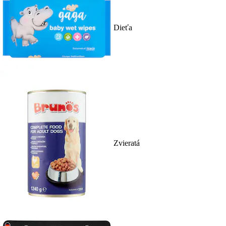
Dieťa
Zvieratá