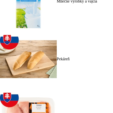
Mliečne výrobky a vajcia
Pekáreň