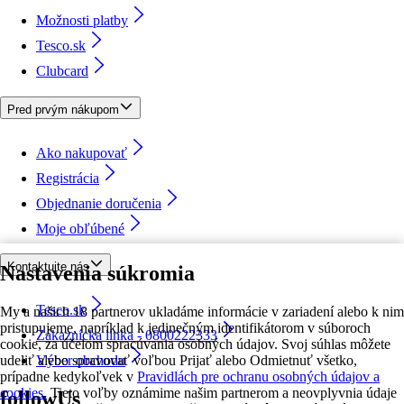
Možnosti platby
Tesco.sk
Clubcard
Pred prvým nákupom
Ako nakupovať
Registrácia
Objednanie doručenia
Moje obľúbené
Kontaktujte nás
Nastavenia súkromia
Tesco.sk
My a našich 18 partnerov ukladáme informácie v zariadení alebo k nim
pristupujeme, napríklad k jedinečným identifikátorom v súboroch
Zákaznícka linka - 0800222333
cookie, za účelom spracúvania osobných údajov. Svoj súhlas môžete
udeliť alebo spravovať voľbou Prijať alebo Odmietnuť všetko,
Výber obchodu
prípadne kedykoľvek v
Pravidlách pre ochranu osobných údajov a
cookies.
Tieto voľby oznámime našim partnerom a neovplyvnia údaje
followUs