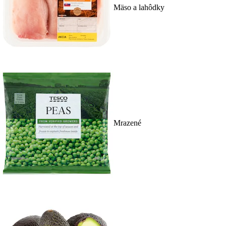
Mäso a lahôdky
Mrazené