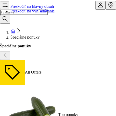
Preskočiť na hlavný obsah
Preskočiť na vyhľadávanie
Špeciálne ponuky
Špeciálne ponuky
All Offers
Top ponuky