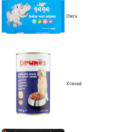
Dieťa
Zvieratá