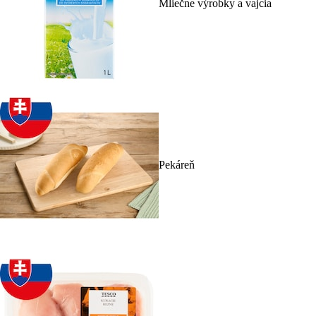
Mliečne výrobky a vajcia
Pekáreň