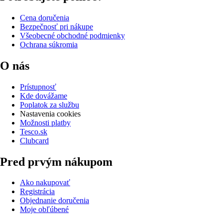
Cena doručenia
Bezpečnosť pri nákupe
Všeobecné obchodné podmienky
Ochrana súkromia
O nás
Prístupnosť
Kde dovážame
Poplatok za službu
Nastavenia cookies
Možnosti platby
Tesco.sk
Clubcard
Pred prvým nákupom
Ako nakupovať
Registrácia
Objednanie doručenia
Moje obľúbené