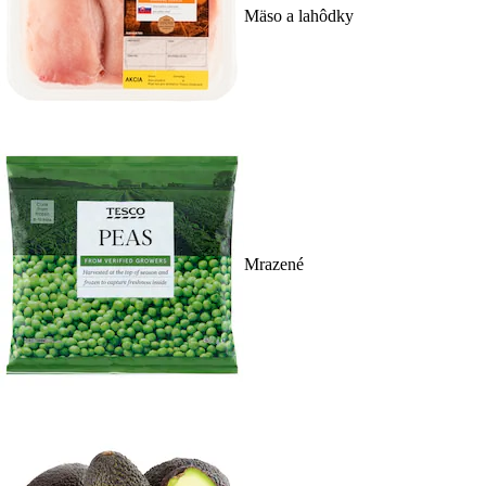
Mäso a lahôdky
Mrazené