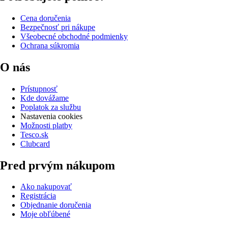
Cena doručenia
Bezpečnosť pri nákupe
Všeobecné obchodné podmienky
Ochrana súkromia
O nás
Prístupnosť
Kde dovážame
Poplatok za službu
Nastavenia cookies
Možnosti platby
Tesco.sk
Clubcard
Pred prvým nákupom
Ako nakupovať
Registrácia
Objednanie doručenia
Moje obľúbené