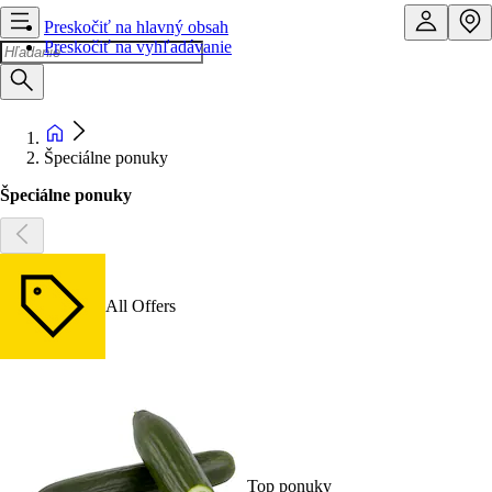
Preskočiť na hlavný obsah
Preskočiť na vyhľadávanie
Špeciálne ponuky
Špeciálne ponuky
All Offers
Top ponuky