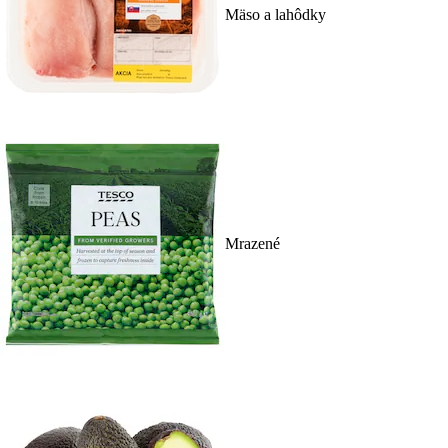
Mäso a lahôdky
Mrazené