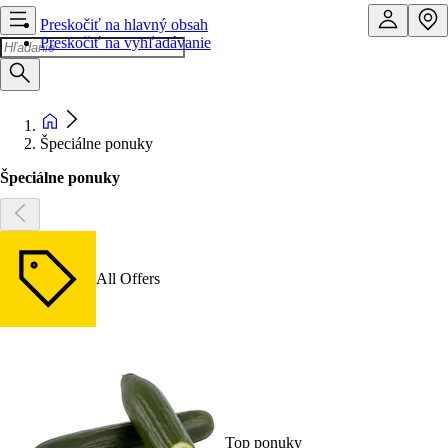
Preskočiť na hlavný obsah
Preskočiť na vyhľadávanie
Špeciálne ponuky
Špeciálne ponuky
All Offers
Top ponuky