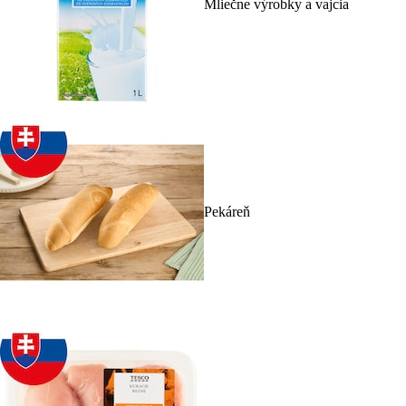
Mliečne výrobky a vajcia
Pekáreň