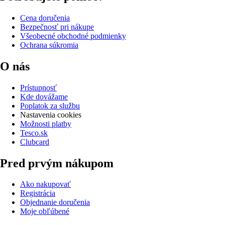
Cena doručenia
Bezpečnosť pri nákupe
Všeobecné obchodné podmienky
Ochrana súkromia
O nás
Prístupnosť
Kde dovážame
Poplatok za službu
Nastavenia cookies
Možnosti platby
Tesco.sk
Clubcard
Pred prvým nákupom
Ako nakupovať
Registrácia
Objednanie doručenia
Moje obľúbené