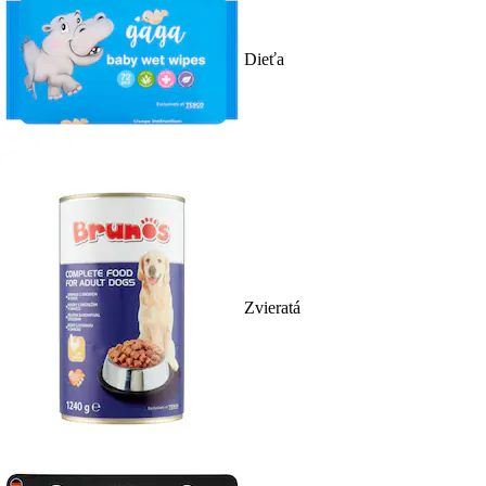
Dieťa
Zvieratá