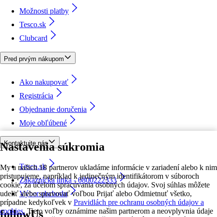
Možnosti platby
Tesco.sk
Clubcard
Pred prvým nákupom
Ako nakupovať
Registrácia
Objednanie doručenia
Moje obľúbené
Kontaktujte nás
Nastavenia súkromia
Tesco.sk
My a našich 18 partnerov ukladáme informácie v zariadení alebo k nim
pristupujeme, napríklad k jedinečným identifikátorom v súboroch
Zákaznícka linka - 0800222333
cookie, za účelom spracúvania osobných údajov. Svoj súhlas môžete
udeliť alebo spravovať voľbou Prijať alebo Odmietnuť všetko,
Výber obchodu
prípadne kedykoľvek v
Pravidlách pre ochranu osobných údajov a
cookies.
Tieto voľby oznámime našim partnerom a neovplyvnia údaje
followUs