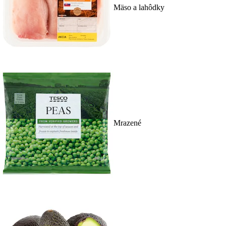
Mäso a lahôdky
Mrazené