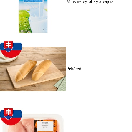
Mliečne výrobky a vajcia
Pekáreň