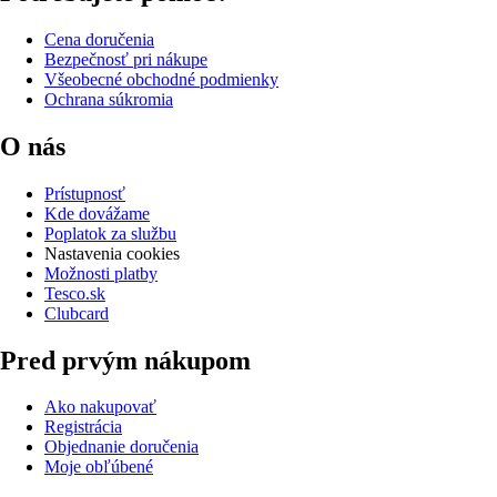
Cena doručenia
Bezpečnosť pri nákupe
Všeobecné obchodné podmienky
Ochrana súkromia
O nás
Prístupnosť
Kde dovážame
Poplatok za službu
Nastavenia cookies
Možnosti platby
Tesco.sk
Clubcard
Pred prvým nákupom
Ako nakupovať
Registrácia
Objednanie doručenia
Moje obľúbené