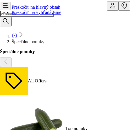
Preskočiť na hlavný obsah
Preskočiť na vyhľadávanie
Špeciálne ponuky
Špeciálne ponuky
All Offers
Top ponuky