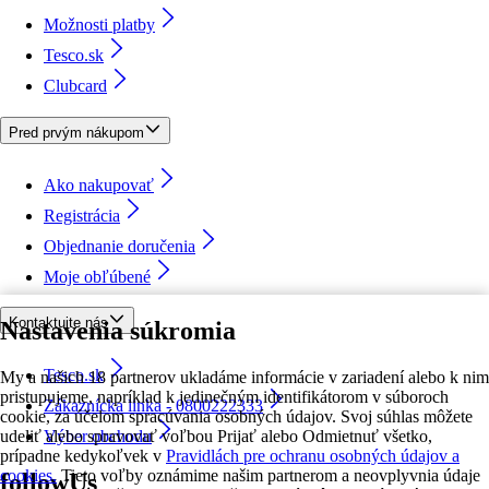
Možnosti platby
Tesco.sk
Clubcard
Pred prvým nákupom
Ako nakupovať
Registrácia
Objednanie doručenia
Moje obľúbené
Kontaktujte nás
Nastavenia súkromia
Tesco.sk
My a našich 18 partnerov ukladáme informácie v zariadení alebo k nim
pristupujeme, napríklad k jedinečným identifikátorom v súboroch
Zákaznícka linka - 0800222333
cookie, za účelom spracúvania osobných údajov. Svoj súhlas môžete
udeliť alebo spravovať voľbou Prijať alebo Odmietnuť všetko,
Výber obchodu
prípadne kedykoľvek v
Pravidlách pre ochranu osobných údajov a
cookies.
Tieto voľby oznámime našim partnerom a neovplyvnia údaje
followUs