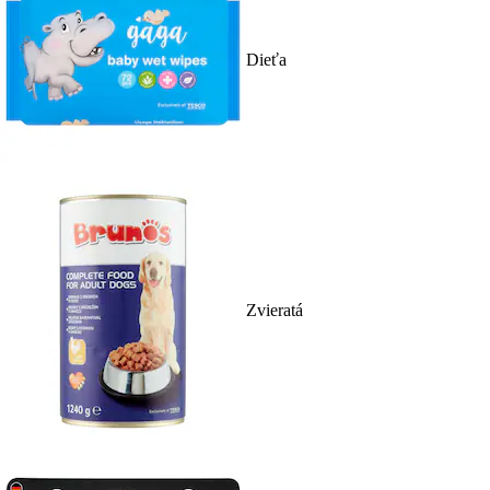
Dieťa
Zvieratá