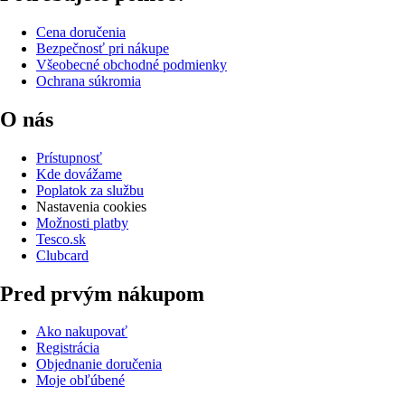
Cena doručenia
Bezpečnosť pri nákupe
Všeobecné obchodné podmienky
Ochrana súkromia
O nás
Prístupnosť
Kde dovážame
Poplatok za službu
Nastavenia cookies
Možnosti platby
Tesco.sk
Clubcard
Pred prvým nákupom
Ako nakupovať
Registrácia
Objednanie doručenia
Moje obľúbené