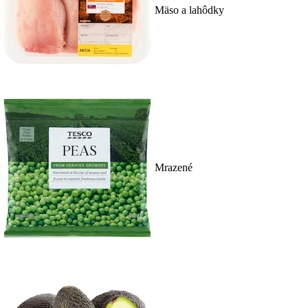
Mäso a lahôdky
Mrazené