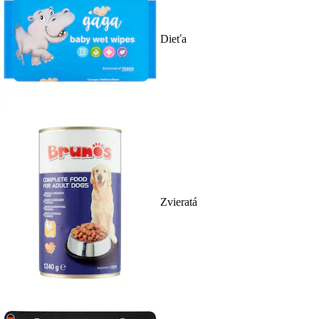
Dieťa
Zvieratá