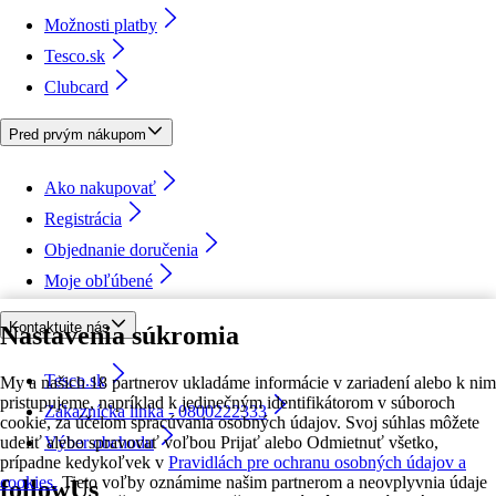
Možnosti platby
Tesco.sk
Clubcard
Pred prvým nákupom
Ako nakupovať
Registrácia
Objednanie doručenia
Moje obľúbené
Kontaktujte nás
Nastavenia súkromia
Tesco.sk
My a našich 18 partnerov ukladáme informácie v zariadení alebo k nim
pristupujeme, napríklad k jedinečným identifikátorom v súboroch
Zákaznícka linka - 0800222333
cookie, za účelom spracúvania osobných údajov. Svoj súhlas môžete
udeliť alebo spravovať voľbou Prijať alebo Odmietnuť všetko,
Výber obchodu
prípadne kedykoľvek v
Pravidlách pre ochranu osobných údajov a
cookies.
Tieto voľby oznámime našim partnerom a neovplyvnia údaje
followUs