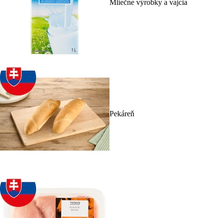
Mliečne výrobky a vajcia
Pekáreň