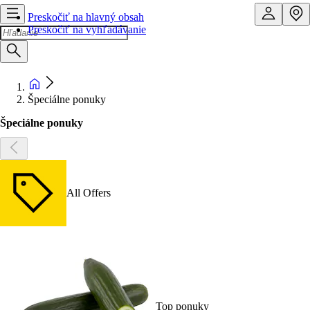
Preskočiť na hlavný obsah
Preskočiť na vyhľadávanie
Špeciálne ponuky
Špeciálne ponuky
All Offers
Top ponuky