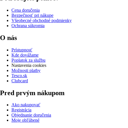
Cena doručenia
Bezpečnosť pri nákupe
Všeobecné obchodné podmienky
Ochrana súkromia
O nás
Prístupnosť
Kde dovážame
Poplatok za službu
Nastavenia cookies
Možnosti platby
Tesco.sk
Clubcard
Pred prvým nákupom
Ako nakupovať
Registrácia
Objednanie doručenia
Moje obľúbené