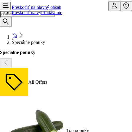
Preskočiť na hlavný obsah
Preskočiť na vyhľadávanie
Špeciálne ponuky
Špeciálne ponuky
All Offers
Top ponuky