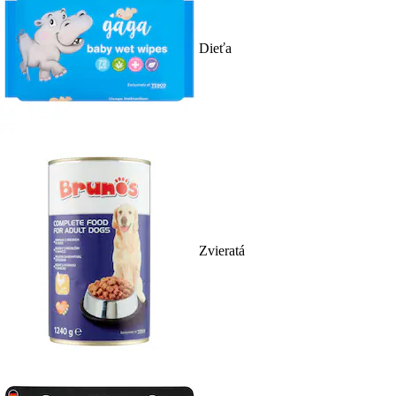
Dieťa
Zvieratá