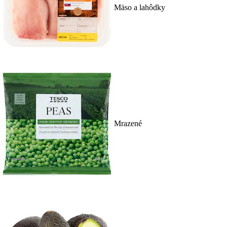
Mäso a lahôdky
Mrazené