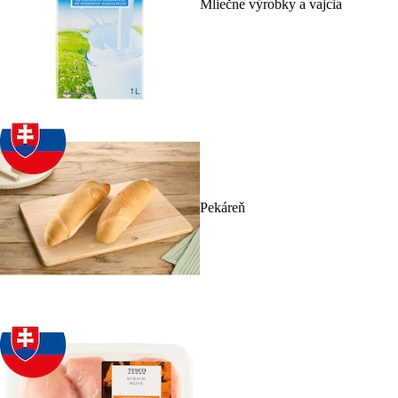
Mliečne výrobky a vajcia
Pekáreň