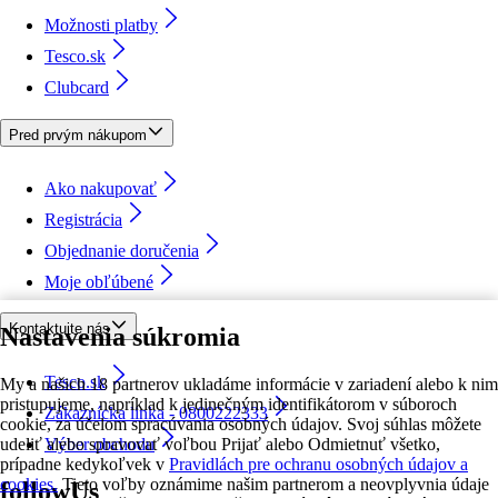
Možnosti platby
Tesco.sk
Clubcard
Pred prvým nákupom
Ako nakupovať
Registrácia
Objednanie doručenia
Moje obľúbené
Kontaktujte nás
Nastavenia súkromia
Tesco.sk
My a našich 18 partnerov ukladáme informácie v zariadení alebo k nim
pristupujeme, napríklad k jedinečným identifikátorom v súboroch
Zákaznícka linka - 0800222333
cookie, za účelom spracúvania osobných údajov. Svoj súhlas môžete
udeliť alebo spravovať voľbou Prijať alebo Odmietnuť všetko,
Výber obchodu
prípadne kedykoľvek v
Pravidlách pre ochranu osobných údajov a
cookies.
Tieto voľby oznámime našim partnerom a neovplyvnia údaje
followUs