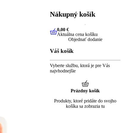
Nákupný košík
0,00 €
Aktuálna cena košíku
0,00 €
Aktuálna cena košíku
Objednať dodanie
Váš košík
Vyberte službu, ktorá je pre Vás
najvhodnejšie
Prázdny košík
Produkty, ktoré pridáte do svojho
košíka sa zobrazia tu