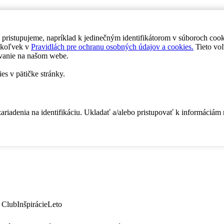
 pristupujeme, napríklad k jedinečným identifikátorom v súboroch coo
dykoľvek v
Pravidlách pre ochranu osobných údajov a cookies.
Tieto voľ
vanie na našom webe.
es v pätičke stránky.
zariadenia na identifikáciu. Ukladať a/alebo pristupovať k informáciám
 Club
Inšpirácie
Leto