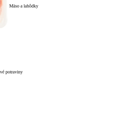
Mäso a lahôdky
ivé potraviny