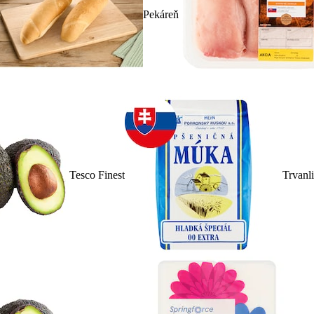
Pekáreň
Tesco Finest
Trvanl