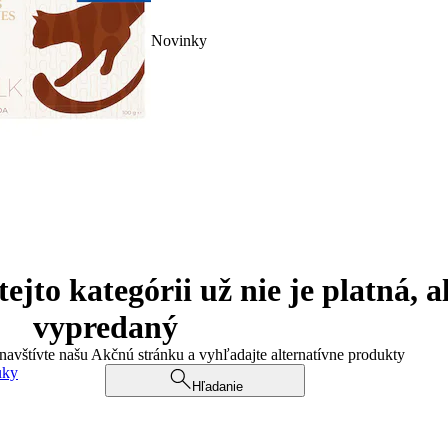
Novinky
jto kategórii už nie je platná, a
vypredaný
 navštívte našu Akčnú stránku a vyhľadajte alternatívne produkty
uky
Hľadanie