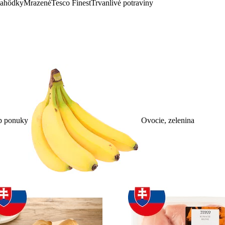
lahôdky
Mrazené
Tesco Finest
Trvanlivé potraviny
p ponuky
Ovocie, zelenina