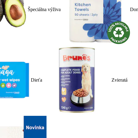
Špeciálna výživa
Dom
Dieťa
Zvieratá