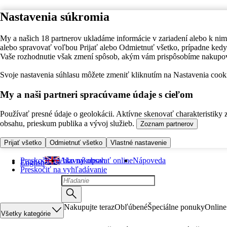
Nastavenia súkromia
My a našich 18 partnerov ukladáme informácie v zariadení alebo k nim
alebo spravovať voľbou Prijať alebo Odmietnuť všetko, prípadne ke
Vaše rozhodnutie však zmení spôsob, akým vám prispôsobíme nakupo
Svoje nastavenia súhlasu môžete zmeniť kliknutím na Nastavenia cooki
My a naši partneri spracúvame údaje s cieľom
Používať presné údaje o geolokácii. Aktívne skenovať charakteristiky 
obsahu, prieskum publika a vývoj služieb.
Zoznam partnerov
Prijať všetko
Odmietnuť všetko
Vlastné nastavenie
Preskočiť na hlavný obsah
Ako nakupovať online
Nápoveda
English
Preskočiť na vyhľadávanie
Nakupujte teraz
Obľúbené
Špeciálne ponuky
Online
Všetky kategórie