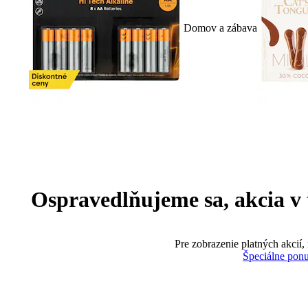
Domov a zábava
Ospravedlňujeme sa, akcia v te
Pre zobrazenie platných akcií,
Špeciálne pon