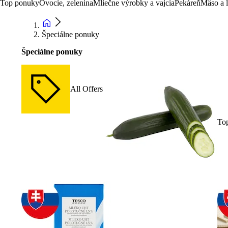
Top ponuky
Ovocie, zelenina
Mliečne výrobky a vajcia
Pekáreň
Mäso a 
Špeciálne ponuky
Špeciálne ponuky
All Offers
To