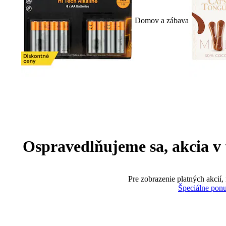
Domov a zábava
Ospravedlňujeme sa, akcia v te
Pre zobrazenie platných akcií,
Špeciálne pon