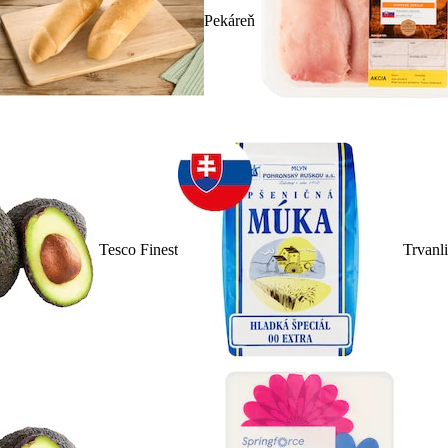
Pekáreň
Tesco Finest
Trvanl