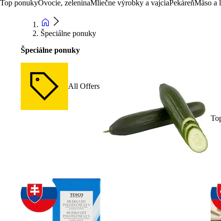
Top ponuky
Ovocie, zelenina
Mliečne výrobky a vajcia
Pekáreň
Mäso a 
Špeciálne ponuky
Špeciálne ponuky
All Offers
To