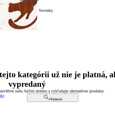
Novinky
jto kategórii už nie je platná, a
vypredaný
 navštívte našu Akčnú stránku a vyhľadajte alternatívne produkty
uky
Hľadanie