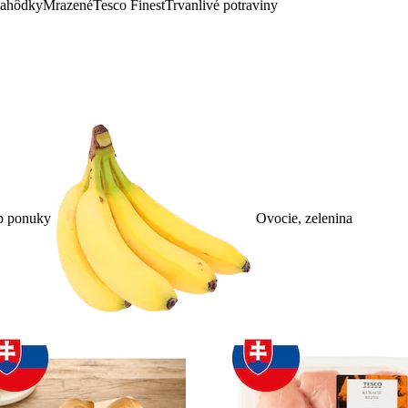
lahôdky
Mrazené
Tesco Finest
Trvanlivé potraviny
p ponuky
Ovocie, zelenina