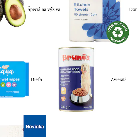
Špeciálna výživa
Dom
Dieťa
Zvieratá