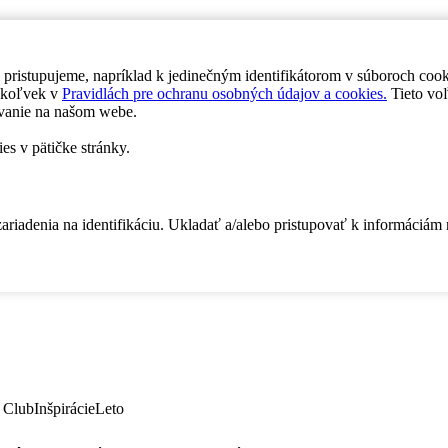
 pristupujeme, napríklad k jedinečným identifikátorom v súboroch coo
dykoľvek v
Pravidlách pre ochranu osobných údajov a cookies.
Tieto voľ
vanie na našom webe.
es v pätičke stránky.
zariadenia na identifikáciu. Ukladať a/alebo pristupovať k informáciám
 Club
Inšpirácie
Leto