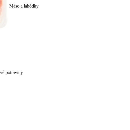
Mäso a lahôdky
ivé potraviny