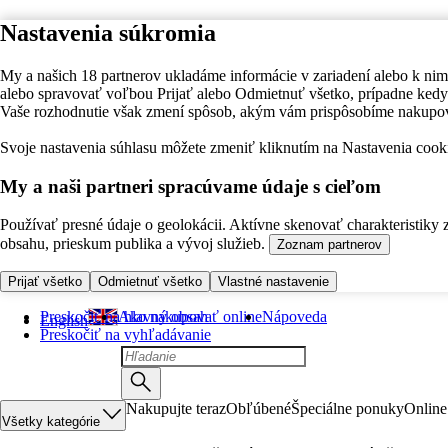
Nastavenia súkromia
My a našich 18 partnerov ukladáme informácie v zariadení alebo k nim
alebo spravovať voľbou Prijať alebo Odmietnuť všetko, prípadne ke
Vaše rozhodnutie však zmení spôsob, akým vám prispôsobíme nakupo
Svoje nastavenia súhlasu môžete zmeniť kliknutím na Nastavenia cooki
My a naši partneri spracúvame údaje s cieľom
Používať presné údaje o geolokácii. Aktívne skenovať charakteristiky 
obsahu, prieskum publika a vývoj služieb.
Zoznam partnerov
Prijať všetko
Odmietnuť všetko
Vlastné nastavenie
Preskočiť na hlavný obsah
Ako nakupovať online
Nápoveda
English
Preskočiť na vyhľadávanie
Nakupujte teraz
Obľúbené
Špeciálne ponuky
Online
Všetky kategórie