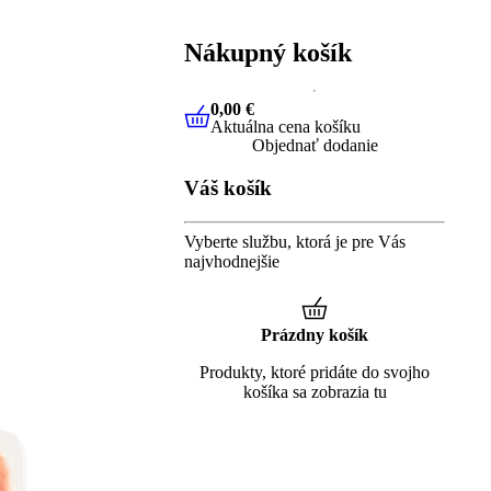
Nákupný košík
0,00 €
Aktuálna cena košíku
0,00 €
Aktuálna cena košíku
Objednať dodanie
Váš košík
Vyberte službu, ktorá je pre Vás
najvhodnejšie
Prázdny košík
Produkty, ktoré pridáte do svojho
košíka sa zobrazia tu