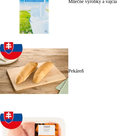
Mliečne výrobky a vajcia
Pekáreň