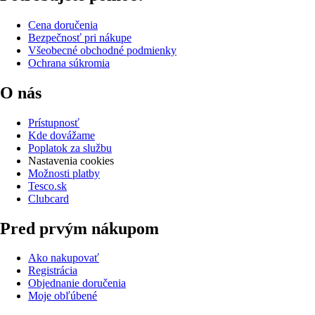
Cena doručenia
Bezpečnosť pri nákupe
Všeobecné obchodné podmienky
Ochrana súkromia
O nás
Prístupnosť
Kde dovážame
Poplatok za službu
Nastavenia cookies
Možnosti platby
Tesco.sk
Clubcard
Pred prvým nákupom
Ako nakupovať
Registrácia
Objednanie doručenia
Moje obľúbené