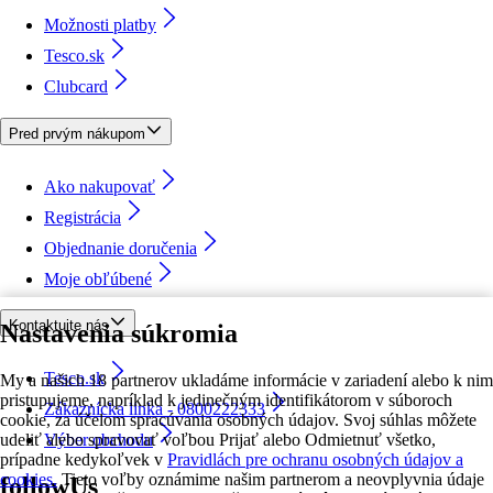
Možnosti platby
Tesco.sk
Clubcard
Pred prvým nákupom
Ako nakupovať
Registrácia
Objednanie doručenia
Moje obľúbené
Kontaktujte nás
Nastavenia súkromia
Tesco.sk
My a našich 18 partnerov ukladáme informácie v zariadení alebo k nim
pristupujeme, napríklad k jedinečným identifikátorom v súboroch
Zákaznícka linka - 0800222333
cookie, za účelom spracúvania osobných údajov. Svoj súhlas môžete
udeliť alebo spravovať voľbou Prijať alebo Odmietnuť všetko,
Výber obchodu
prípadne kedykoľvek v
Pravidlách pre ochranu osobných údajov a
cookies.
Tieto voľby oznámime našim partnerom a neovplyvnia údaje
followUs