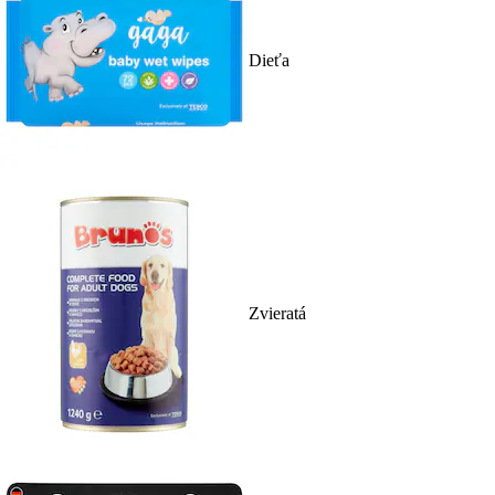
Dieťa
Zvieratá