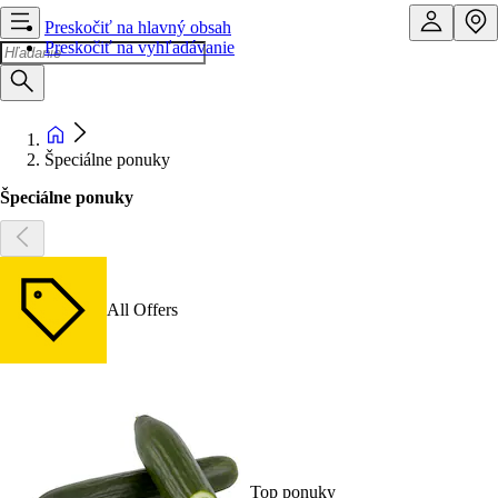
Preskočiť na hlavný obsah
Preskočiť na vyhľadávanie
Špeciálne ponuky
Špeciálne ponuky
All Offers
Top ponuky