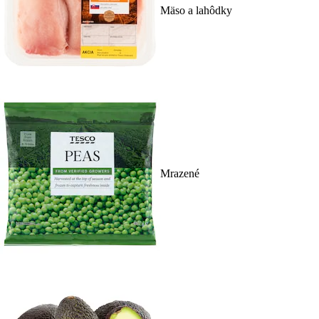
Mäso a lahôdky
Mrazené