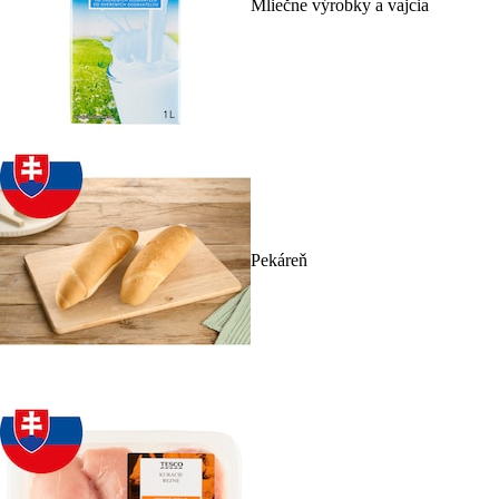
Mliečne výrobky a vajcia
Pekáreň