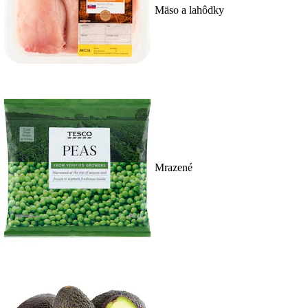
Mäso a lahôdky
Mrazené