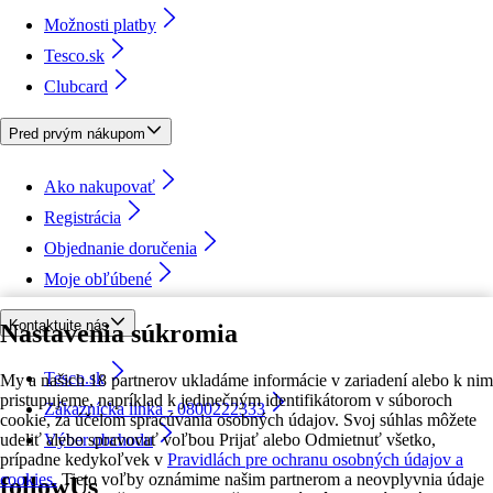
Možnosti platby
Tesco.sk
Clubcard
Pred prvým nákupom
Ako nakupovať
Registrácia
Objednanie doručenia
Moje obľúbené
Kontaktujte nás
Nastavenia súkromia
Tesco.sk
My a našich 18 partnerov ukladáme informácie v zariadení alebo k nim
pristupujeme, napríklad k jedinečným identifikátorom v súboroch
Zákaznícka linka - 0800222333
cookie, za účelom spracúvania osobných údajov. Svoj súhlas môžete
udeliť alebo spravovať voľbou Prijať alebo Odmietnuť všetko,
Výber obchodu
prípadne kedykoľvek v
Pravidlách pre ochranu osobných údajov a
cookies.
Tieto voľby oznámime našim partnerom a neovplyvnia údaje
followUs