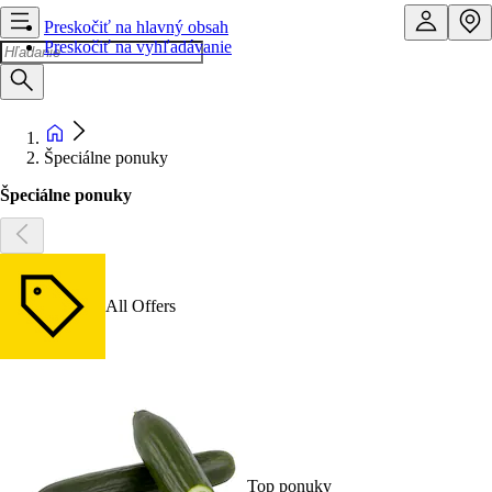
Preskočiť na hlavný obsah
Preskočiť na vyhľadávanie
Špeciálne ponuky
Špeciálne ponuky
All Offers
Top ponuky