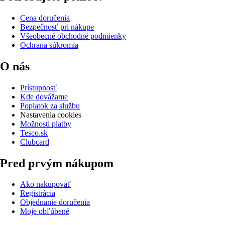
Cena doručenia
Bezpečnosť pri nákupe
Všeobecné obchodné podmienky
Ochrana súkromia
O nás
Prístupnosť
Kde dovážame
Poplatok za službu
Nastavenia cookies
Možnosti platby
Tesco.sk
Clubcard
Pred prvým nákupom
Ako nakupovať
Registrácia
Objednanie doručenia
Moje obľúbené