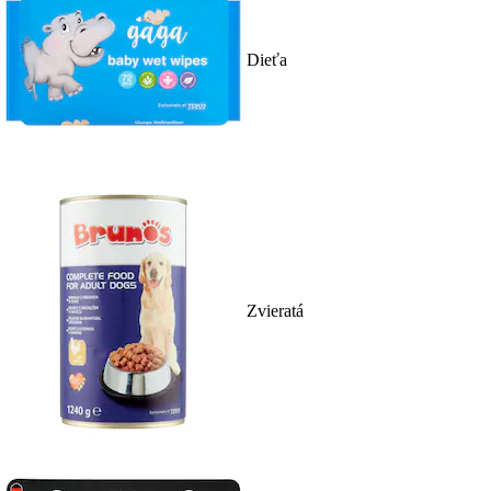
Dieťa
Zvieratá