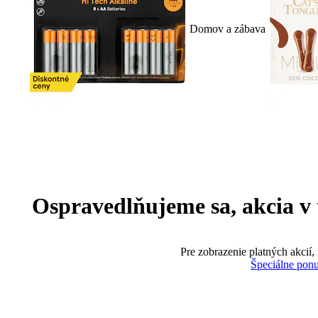
Domov a zábava
Ospravedlňujeme sa, akcia v te
Pre zobrazenie platných akcií,
Špeciálne pon