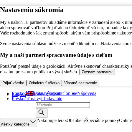
Nastavenia súkromia
My a našich 18 partnerov ukladáme informácie v zariadení alebo k nim
alebo spravovať voľbou Prijať alebo Odmietnuť všetko, prípadne ke
Vaše rozhodnutie však zmení spôsob, akým vám prispôsobíme nakupo
Svoje nastavenia súhlasu môžete zmeniť kliknutím na Nastavenia cooki
My a naši partneri spracúvame údaje s cieľom
Používať presné údaje o geolokácii. Aktívne skenovať charakteristiky 
obsahu, prieskum publika a vývoj služieb.
Zoznam partnerov
Prijať všetko
Odmietnuť všetko
Vlastné nastavenie
Preskočiť na hlavný obsah
Ako nakupovať online
Nápoveda
English
Preskočiť na vyhľadávanie
Nakupujte teraz
Obľúbené
Špeciálne ponuky
Online
Všetky kategórie