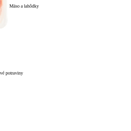
Mäso a lahôdky
ivé potraviny