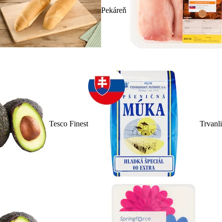
Pekáreň
Tesco Finest
Trvanl