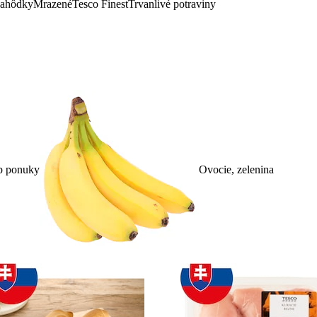
lahôdky
Mrazené
Tesco Finest
Trvanlivé potraviny
p ponuky
Ovocie, zelenina