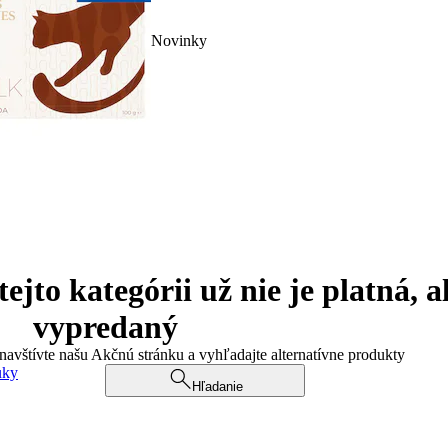
Novinky
jto kategórii už nie je platná, a
vypredaný
 navštívte našu Akčnú stránku a vyhľadajte alternatívne produkty
uky
Hľadanie