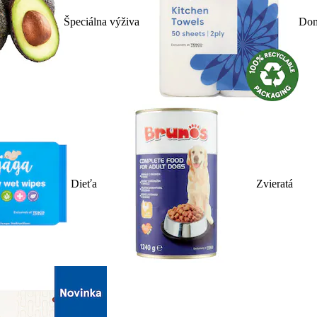
Špeciálna výživa
Dom
Dieťa
Zvieratá