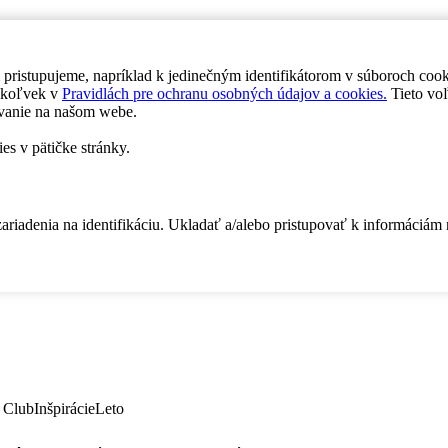
 pristupujeme, napríklad k jedinečným identifikátorom v súboroch coo
dykoľvek v
Pravidlách pre ochranu osobných údajov a cookies.
Tieto voľ
vanie na našom webe.
es v pätičke stránky.
zariadenia na identifikáciu. Ukladať a/alebo pristupovať k informáciám
 Club
Inšpirácie
Leto