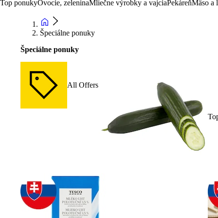
Top ponuky
Ovocie, zelenina
Mliečne výrobky a vajcia
Pekáreň
Mäso a 
Špeciálne ponuky
Špeciálne ponuky
All Offers
To