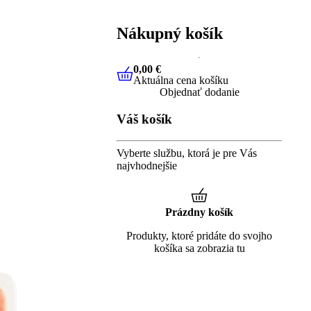
Nákupný košík
0,00 €
Aktuálna cena košíku
0,00 €
Aktuálna cena košíku
Objednať dodanie
Váš košík
Vyberte službu, ktorá je pre Vás
najvhodnejšie
Prázdny košík
Produkty, ktoré pridáte do svojho
košíka sa zobrazia tu