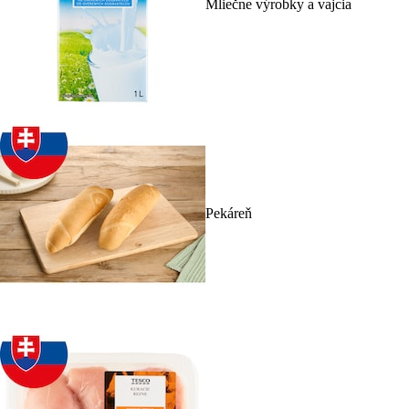
Mliečne výrobky a vajcia
Pekáreň