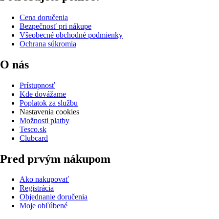
Cena doručenia
Bezpečnosť pri nákupe
Všeobecné obchodné podmienky
Ochrana súkromia
O nás
Prístupnosť
Kde dovážame
Poplatok za službu
Nastavenia cookies
Možnosti platby
Tesco.sk
Clubcard
Pred prvým nákupom
Ako nakupovať
Registrácia
Objednanie doručenia
Moje obľúbené