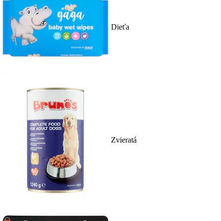
Dieťa
Zvieratá