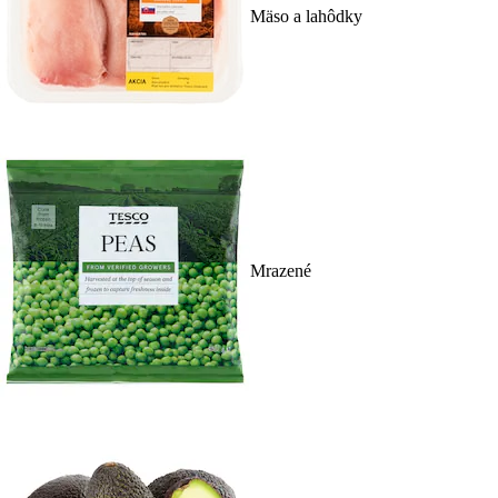
Mäso a lahôdky
Mrazené