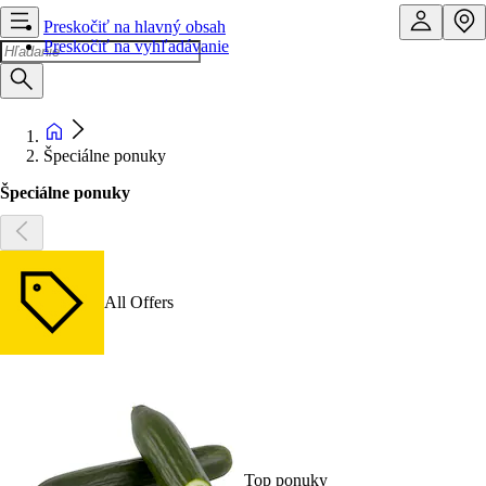
Preskočiť na hlavný obsah
Preskočiť na vyhľadávanie
Špeciálne ponuky
Špeciálne ponuky
All Offers
Top ponuky