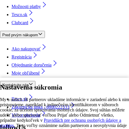
Možnosti platby
Tesco.sk
Clubcard
Pred prvým nákupom
Ako nakupovať
Registrácia
Objednanie doručenia
Moje obľúbené
Kontaktujte nás
Nastavenia súkromia
Tesco.sk
My a našich 18 partnerov ukladáme informácie v zariadení alebo k nim
pristupujeme, napríklad k jedinečným identifikátorom v súboroch
Zákaznícka linka - 0800222333
cookie, za účelom spracúvania osobných údajov. Svoj súhlas môžete
udeliť alebo spravovať voľbou Prijať alebo Odmietnuť všetko,
Výber obchodu
prípadne kedykoľvek v
Pravidlách pre ochranu osobných údajov a
cookies.
Tieto voľby oznámime našim partnerom a neovplyvnia údaje
followUs