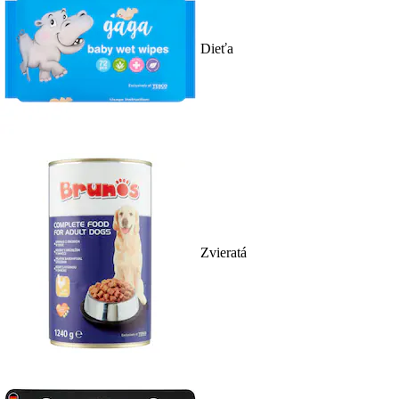
Dieťa
Zvieratá