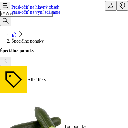
Preskočiť na hlavný obsah
Preskočiť na vyhľadávanie
Špeciálne ponuky
Špeciálne ponuky
All Offers
Top ponuky