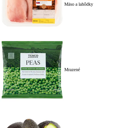
Mäso a lahôdky
Mrazené