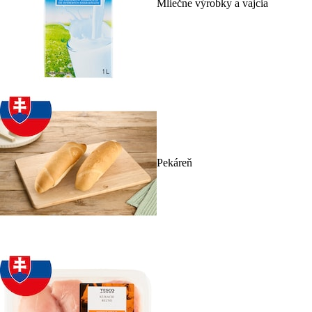
Mliečne výrobky a vajcia
Pekáreň