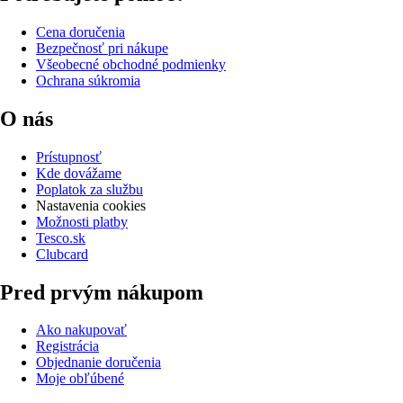
Cena doručenia
Bezpečnosť pri nákupe
Všeobecné obchodné podmienky
Ochrana súkromia
O nás
Prístupnosť
Kde dovážame
Poplatok za službu
Nastavenia cookies
Možnosti platby
Tesco.sk
Clubcard
Pred prvým nákupom
Ako nakupovať
Registrácia
Objednanie doručenia
Moje obľúbené