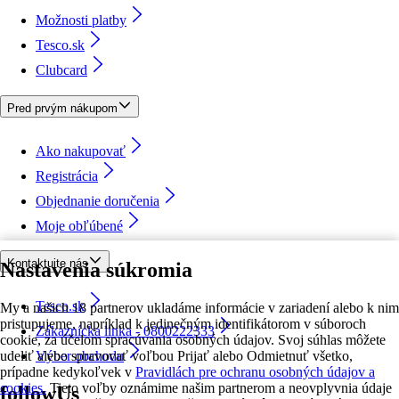
Možnosti platby
Tesco.sk
Clubcard
Pred prvým nákupom
Ako nakupovať
Registrácia
Objednanie doručenia
Moje obľúbené
Kontaktujte nás
Nastavenia súkromia
Tesco.sk
My a našich 18 partnerov ukladáme informácie v zariadení alebo k nim
pristupujeme, napríklad k jedinečným identifikátorom v súboroch
Zákaznícka linka - 0800222333
cookie, za účelom spracúvania osobných údajov. Svoj súhlas môžete
udeliť alebo spravovať voľbou Prijať alebo Odmietnuť všetko,
Výber obchodu
prípadne kedykoľvek v
Pravidlách pre ochranu osobných údajov a
cookies.
Tieto voľby oznámime našim partnerom a neovplyvnia údaje
followUs