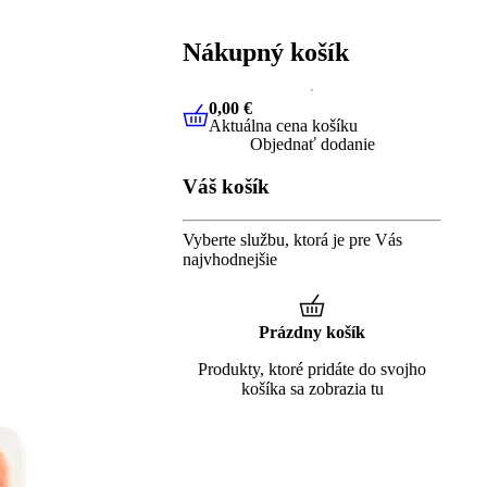
Nákupný košík
0,00 €
Aktuálna cena košíku
0,00 €
Aktuálna cena košíku
Objednať dodanie
Váš košík
Vyberte službu, ktorá je pre Vás
najvhodnejšie
Prázdny košík
Produkty, ktoré pridáte do svojho
košíka sa zobrazia tu