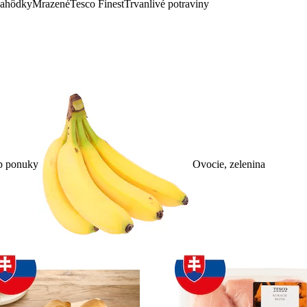
lahôdky
Mrazené
Tesco Finest
Trvanlivé potraviny
p ponuky
Ovocie, zelenina