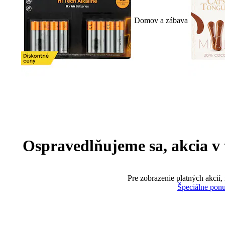
Domov a zábava
Ospravedlňujeme sa, akcia v te
Pre zobrazenie platných akcií,
Špeciálne pon