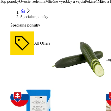
Top ponuky
Ovocie, zelenina
Mliečne výrobky a vajcia
Pekáreň
Mäso a 
Špeciálne ponuky
Špeciálne ponuky
All Offers
To