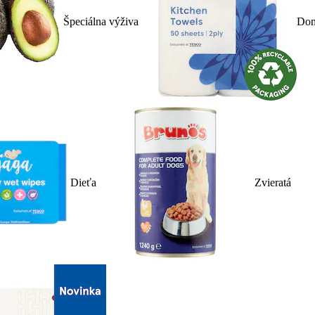
Špeciálna výživa
Dom
Dieťa
Zvieratá