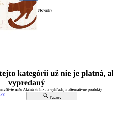
Novinky
jto kategórii už nie je platná, a
vypredaný
 navštívte našu Akčnú stránku a vyhľadajte alternatívne produkty
uky
Hľadanie