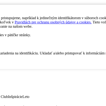
 pristupujeme, napríklad k jedinečným identifikátorom v súboroch coo
dykoľvek v
Pravidlách pre ochranu osobných údajov a cookies.
Tieto voľ
vanie na našom webe.
es v pätičke stránky.
zariadenia na identifikáciu. Ukladať a/alebo pristupovať k informáciám
 Club
Inšpirácie
Leto