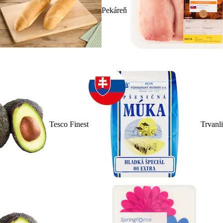
Pekáreň
Tesco Finest
Trvanl