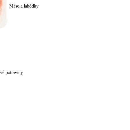
Mäso a lahôdky
ivé potraviny