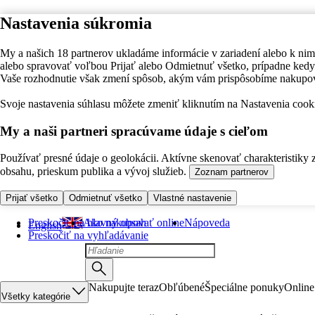
Nastavenia súkromia
My a našich 18 partnerov ukladáme informácie v zariadení alebo k nim
alebo spravovať voľbou Prijať alebo Odmietnuť všetko, prípadne ke
Vaše rozhodnutie však zmení spôsob, akým vám prispôsobíme nakupo
Svoje nastavenia súhlasu môžete zmeniť kliknutím na Nastavenia cooki
My a naši partneri spracúvame údaje s cieľom
Používať presné údaje o geolokácii. Aktívne skenovať charakteristiky 
obsahu, prieskum publika a vývoj služieb.
Zoznam partnerov
Prijať všetko
Odmietnuť všetko
Vlastné nastavenie
Preskočiť na hlavný obsah
Ako nakupovať online
Nápoveda
English
Preskočiť na vyhľadávanie
Nakupujte teraz
Obľúbené
Špeciálne ponuky
Online
Všetky kategórie