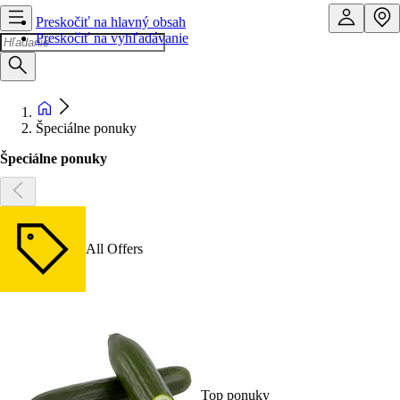
Preskočiť na hlavný obsah
Preskočiť na vyhľadávanie
Špeciálne ponuky
Špeciálne ponuky
All Offers
Top ponuky