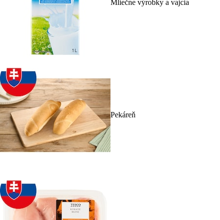
Mliečne výrobky a vajcia
Pekáreň