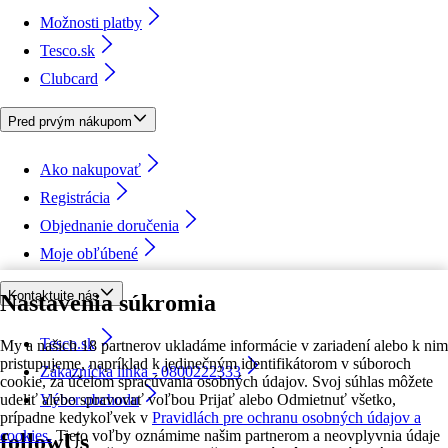
Možnosti platby
Tesco.sk
Clubcard
Pred prvým nákupom
Ako nakupovať
Registrácia
Objednanie doručenia
Moje obľúbené
Kontaktujte nás
Nastavenia súkromia
Tesco.sk
My a našich 18 partnerov ukladáme informácie v zariadení alebo k nim
pristupujeme, napríklad k jedinečným identifikátorom v súboroch
Zákaznícka linka - 0800222333
cookie, za účelom spracúvania osobných údajov. Svoj súhlas môžete
udeliť alebo spravovať voľbou Prijať alebo Odmietnuť všetko,
Výber obchodu
prípadne kedykoľvek v
Pravidlách pre ochranu osobných údajov a
cookies.
Tieto voľby oznámime našim partnerom a neovplyvnia údaje
followUs