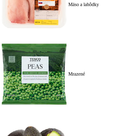
Mäso a lahôdky
Mrazené