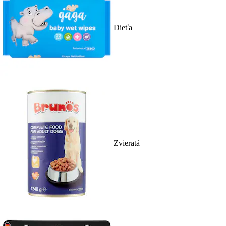
Dieťa
Zvieratá