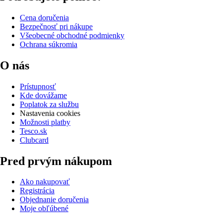
Cena doručenia
Bezpečnosť pri nákupe
Všeobecné obchodné podmienky
Ochrana súkromia
O nás
Prístupnosť
Kde dovážame
Poplatok za službu
Nastavenia cookies
Možnosti platby
Tesco.sk
Clubcard
Pred prvým nákupom
Ako nakupovať
Registrácia
Objednanie doručenia
Moje obľúbené