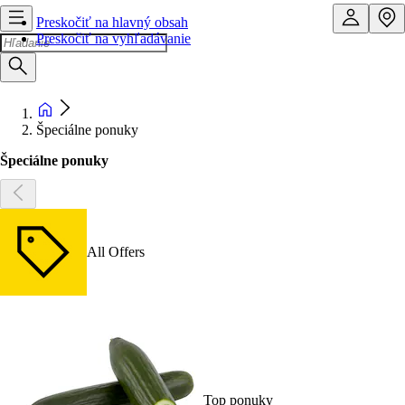
Preskočiť na hlavný obsah
Preskočiť na vyhľadávanie
Špeciálne ponuky
Špeciálne ponuky
All Offers
Top ponuky