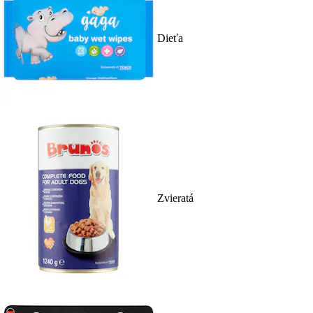
Dieťa
Zvieratá