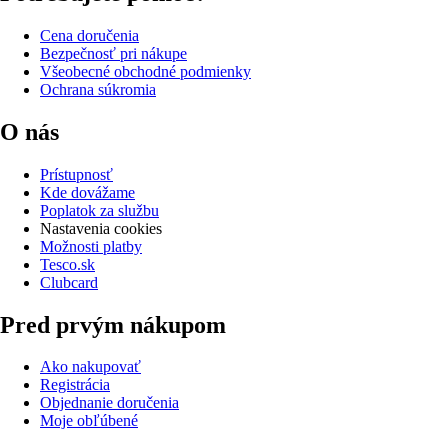
Cena doručenia
Bezpečnosť pri nákupe
Všeobecné obchodné podmienky
Ochrana súkromia
O nás
Prístupnosť
Kde dovážame
Poplatok za službu
Nastavenia cookies
Možnosti platby
Tesco.sk
Clubcard
Pred prvým nákupom
Ako nakupovať
Registrácia
Objednanie doručenia
Moje obľúbené