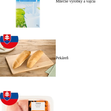
Mliečne výrobky a vajcia
Pekáreň