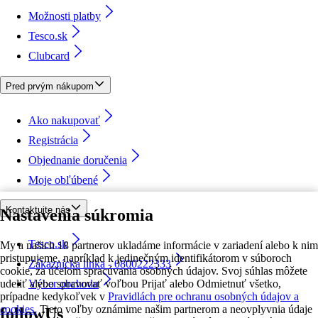
Možnosti platby
Tesco.sk
Clubcard
Pred prvým nákupom
Ako nakupovať
Registrácia
Objednanie doručenia
Moje obľúbené
Kontaktujte nás
Nastavenia súkromia
Tesco.sk
My a našich 18 partnerov ukladáme informácie v zariadení alebo k nim
pristupujeme, napríklad k jedinečným identifikátorom v súboroch
Zákaznícka linka - 0800222333
cookie, za účelom spracúvania osobných údajov. Svoj súhlas môžete
udeliť alebo spravovať voľbou Prijať alebo Odmietnuť všetko,
Výber obchodu
prípadne kedykoľvek v
Pravidlách pre ochranu osobných údajov a
cookies.
Tieto voľby oznámime našim partnerom a neovplyvnia údaje
followUs