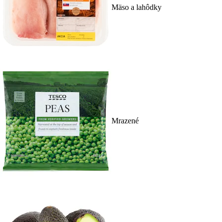
Mäso a lahôdky
Mrazené