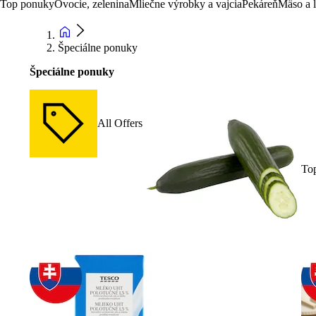
Top ponuky
Ovocie, zelenina
Mliečne výrobky a vajcia
Pekáreň
Mäso a 
Špeciálne ponuky
Špeciálne ponuky
All Offers
To