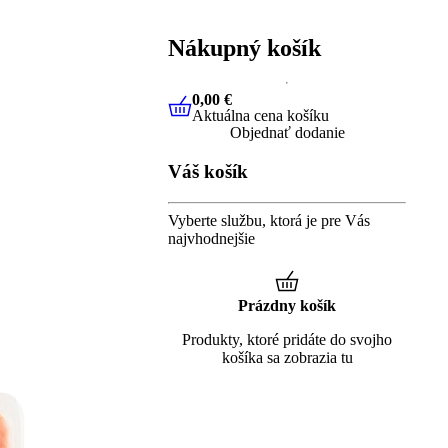
Nákupný košík
0,00 €
Aktuálna cena košíku
0,00 €
Aktuálna cena košíku
Objednať dodanie
Váš košík
Vyberte službu, ktorá je pre Vás
najvhodnejšie
Prázdny košík
Produkty, ktoré pridáte do svojho
košíka sa zobrazia tu