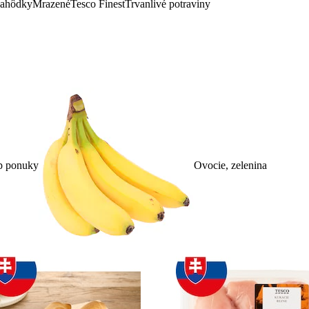
lahôdky
Mrazené
Tesco Finest
Trvanlivé potraviny
p ponuky
Ovocie, zelenina