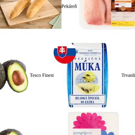
Pekáreň
Tesco Finest
Trvanl