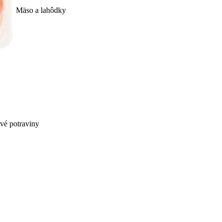
Mäso a lahôdky
ivé potraviny