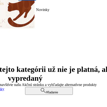
Novinky
jto kategórii už nie je platná, a
vypredaný
 navštívte našu Akčnú stránku a vyhľadajte alternatívne produkty
uky
Hľadanie