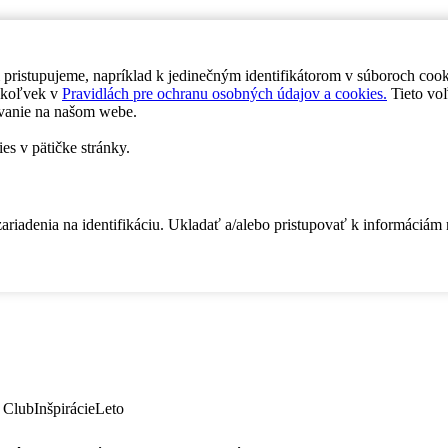
 pristupujeme, napríklad k jedinečným identifikátorom v súboroch coo
dykoľvek v
Pravidlách pre ochranu osobných údajov a cookies.
Tieto voľ
vanie na našom webe.
es v pätičke stránky.
zariadenia na identifikáciu. Ukladať a/alebo pristupovať k informáciám
 Club
Inšpirácie
Leto