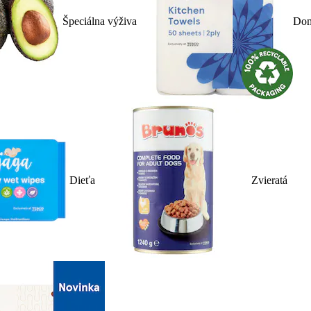
Špeciálna výživa
Dom
Dieťa
Zvieratá