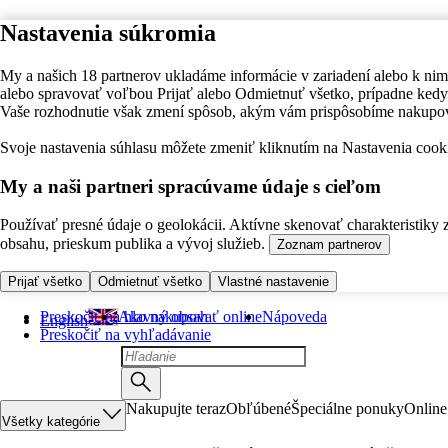
Nastavenia súkromia
My a našich 18 partnerov ukladáme informácie v zariadení alebo k nim
alebo spravovať voľbou Prijať alebo Odmietnuť všetko, prípadne ke
Vaše rozhodnutie však zmení spôsob, akým vám prispôsobíme nakupo
Svoje nastavenia súhlasu môžete zmeniť kliknutím na Nastavenia cooki
My a naši partneri spracúvame údaje s cieľom
Používať presné údaje o geolokácii. Aktívne skenovať charakteristiky 
obsahu, prieskum publika a vývoj služieb.
Zoznam partnerov
Prijať všetko
Odmietnuť všetko
Vlastné nastavenie
Preskočiť na hlavný obsah
Ako nakupovať online
Nápoveda
English
Preskočiť na vyhľadávanie
Nakupujte teraz
Obľúbené
Špeciálne ponuky
Online
Všetky kategórie