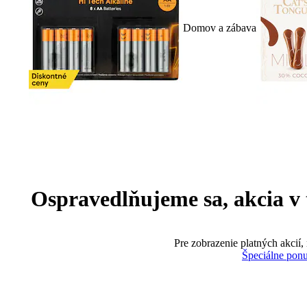
Domov a zábava
Ospravedlňujeme sa, akcia v te
Pre zobrazenie platných akcií,
Špeciálne pon