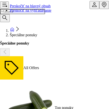
Preskočiť na hlavný obsah
Preskočiť na vyhľadávanie
Špeciálne ponuky
Špeciálne ponuky
All Offers
Top ponuky