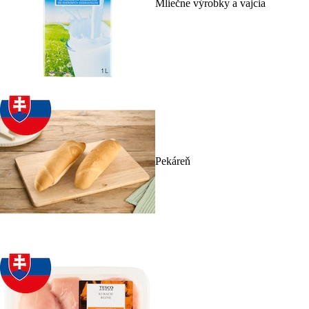
Mliečne výrobky a vajcia
Pekáreň