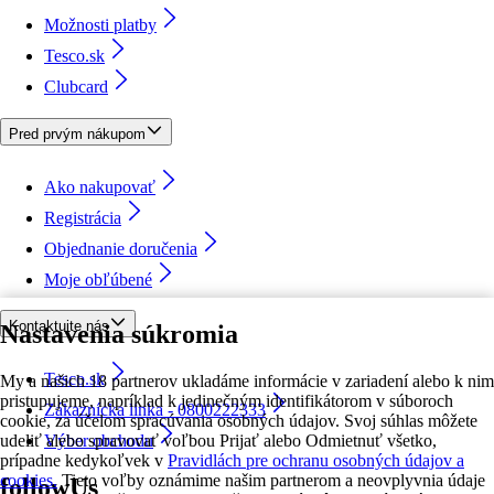
Možnosti platby
Tesco.sk
Clubcard
Pred prvým nákupom
Ako nakupovať
Registrácia
Objednanie doručenia
Moje obľúbené
Kontaktujte nás
Nastavenia súkromia
Tesco.sk
My a našich 18 partnerov ukladáme informácie v zariadení alebo k nim
pristupujeme, napríklad k jedinečným identifikátorom v súboroch
Zákaznícka linka - 0800222333
cookie, za účelom spracúvania osobných údajov. Svoj súhlas môžete
udeliť alebo spravovať voľbou Prijať alebo Odmietnuť všetko,
Výber obchodu
prípadne kedykoľvek v
Pravidlách pre ochranu osobných údajov a
cookies.
Tieto voľby oznámime našim partnerom a neovplyvnia údaje
followUs