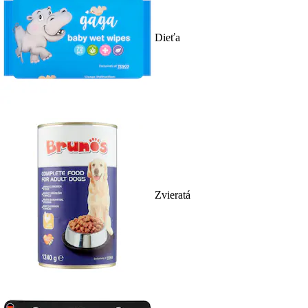
Dieťa
Zvieratá