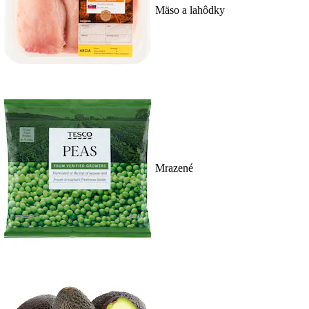
Mäso a lahôdky
Mrazené