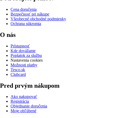
Cena doručenia
Bezpečnosť pri nákupe
Všeobecné obchodné podmienky
Ochrana súkromia
O nás
Prístupnosť
Kde dovážame
Poplatok za službu
Nastavenia cookies
Možnosti platby
Tesco.sk
Clubcard
Pred prvým nákupom
Ako nakupovať
Registrácia
Objednanie doručenia
Moje obľúbené