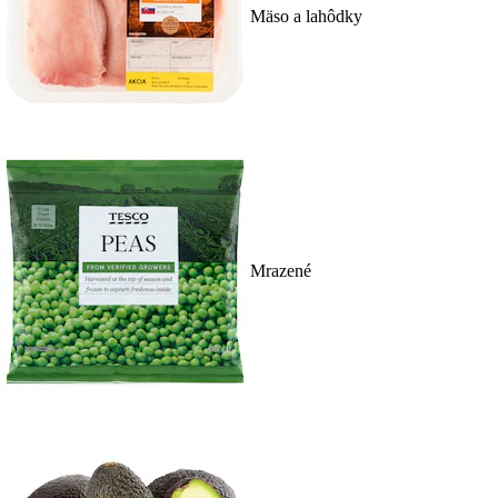
Mäso a lahôdky
Mrazené