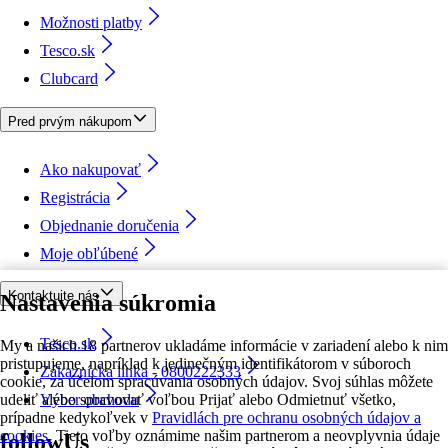
Možnosti platby
Tesco.sk
Clubcard
Pred prvým nákupom
Ako nakupovať
Registrácia
Objednanie doručenia
Moje obľúbené
Kontaktujte nás
Nastavenia súkromia
Tesco.sk
My a našich 18 partnerov ukladáme informácie v zariadení alebo k nim
pristupujeme, napríklad k jedinečným identifikátorom v súboroch
Zákaznícka linka - 0800222333
cookie, za účelom spracúvania osobných údajov. Svoj súhlas môžete
udeliť alebo spravovať voľbou Prijať alebo Odmietnuť všetko,
Výber obchodu
prípadne kedykoľvek v
Pravidlách pre ochranu osobných údajov a
cookies.
Tieto voľby oznámime našim partnerom a neovplyvnia údaje
followUs