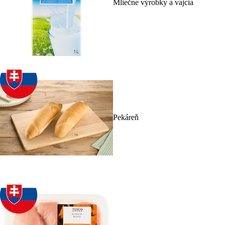
Mliečne výrobky a vajcia
Pekáreň