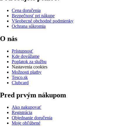
Cena doručenia
Bezpečnosť pri nákupe
Všeobecné obchodné podmienky
Ochrana súkromia
O nás
Prístupnosť
Kde dovážame
Poplatok za službu
Nastavenia cookies
Možnosti platby
Tesco.sk
Clubcard
Pred prvým nákupom
Ako nakupovať
Registrácia
Objednanie doručenia
Moje obľúbené