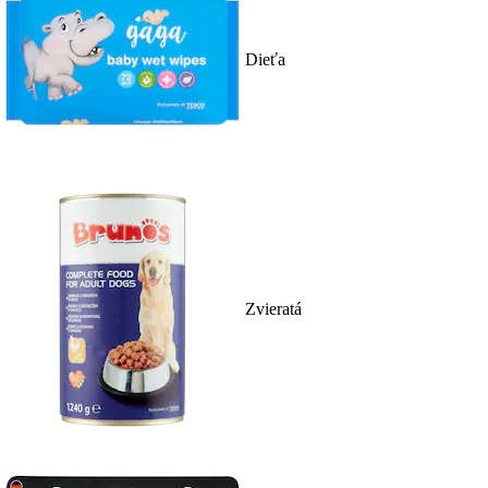
Dieťa
Zvieratá