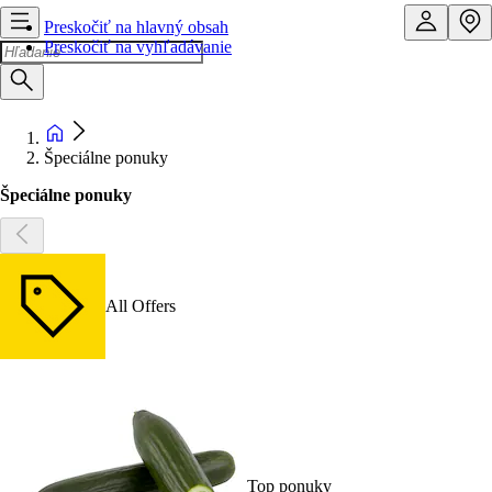
Preskočiť na hlavný obsah
Preskočiť na vyhľadávanie
Špeciálne ponuky
Špeciálne ponuky
All Offers
Top ponuky