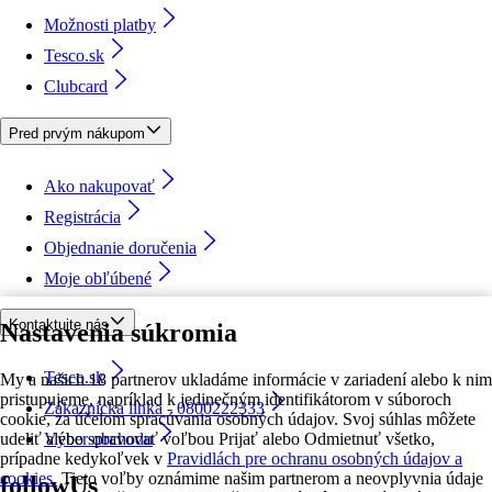
Možnosti platby
Tesco.sk
Clubcard
Pred prvým nákupom
Ako nakupovať
Registrácia
Objednanie doručenia
Moje obľúbené
Kontaktujte nás
Nastavenia súkromia
Tesco.sk
My a našich 18 partnerov ukladáme informácie v zariadení alebo k nim
pristupujeme, napríklad k jedinečným identifikátorom v súboroch
Zákaznícka linka - 0800222333
cookie, za účelom spracúvania osobných údajov. Svoj súhlas môžete
udeliť alebo spravovať voľbou Prijať alebo Odmietnuť všetko,
Výber obchodu
prípadne kedykoľvek v
Pravidlách pre ochranu osobných údajov a
cookies.
Tieto voľby oznámime našim partnerom a neovplyvnia údaje
followUs