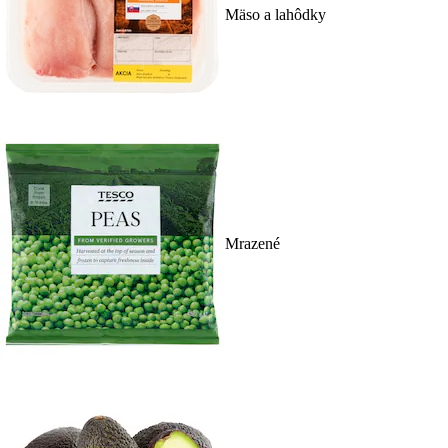
Mäso a lahôdky
Mrazené