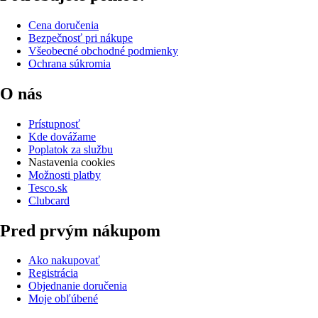
Cena doručenia
Bezpečnosť pri nákupe
Všeobecné obchodné podmienky
Ochrana súkromia
O nás
Prístupnosť
Kde dovážame
Poplatok za službu
Nastavenia cookies
Možnosti platby
Tesco.sk
Clubcard
Pred prvým nákupom
Ako nakupovať
Registrácia
Objednanie doručenia
Moje obľúbené