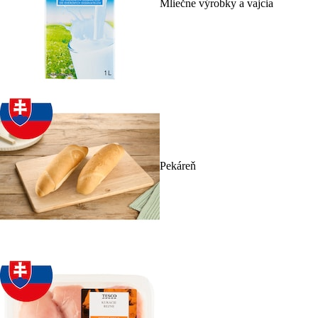
Mliečne výrobky a vajcia
Pekáreň