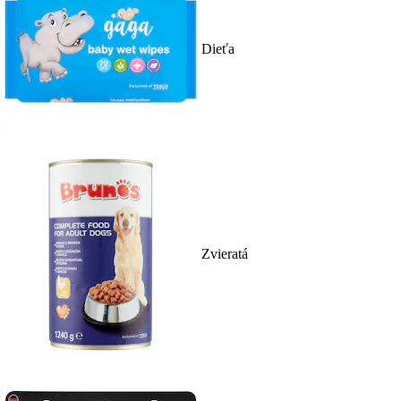
Dieťa
Zvieratá