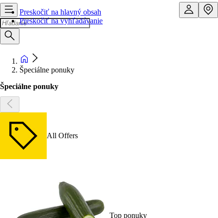
Preskočiť na hlavný obsah
Preskočiť na vyhľadávanie
Špeciálne ponuky
Špeciálne ponuky
All Offers
Top ponuky