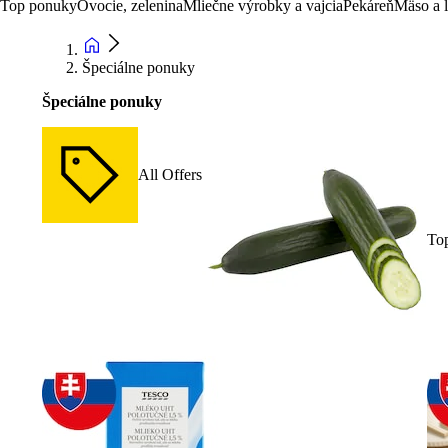
Top ponuky
Ovocie, zelenina
Mliečne výrobky a vajcia
Pekáreň
Mäso a 
Špeciálne ponuky
Špeciálne ponuky
All Offers
To