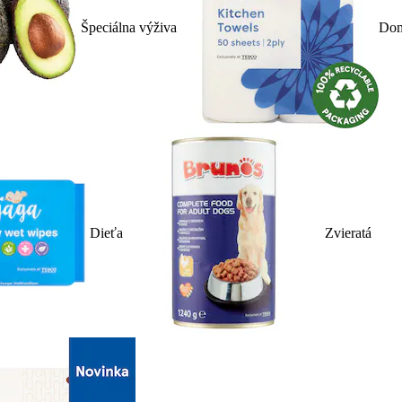
Špeciálna výživa
Dom
Dieťa
Zvieratá