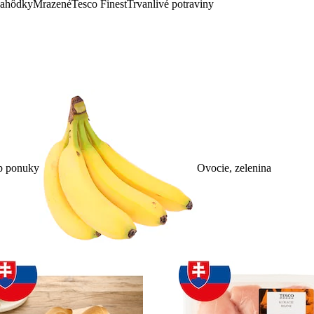
lahôdky
Mrazené
Tesco Finest
Trvanlivé potraviny
p ponuky
Ovocie, zelenina