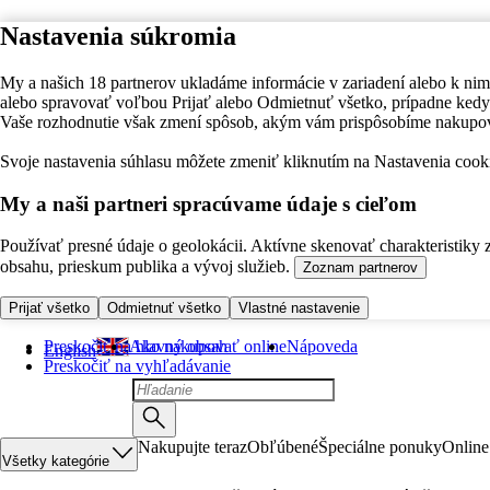
Nastavenia súkromia
My a našich 18 partnerov ukladáme informácie v zariadení alebo k nim
alebo spravovať voľbou Prijať alebo Odmietnuť všetko, prípadne ke
Vaše rozhodnutie však zmení spôsob, akým vám prispôsobíme nakupo
Svoje nastavenia súhlasu môžete zmeniť kliknutím na Nastavenia cooki
My a naši partneri spracúvame údaje s cieľom
Používať presné údaje o geolokácii. Aktívne skenovať charakteristiky 
obsahu, prieskum publika a vývoj služieb.
Zoznam partnerov
Prijať všetko
Odmietnuť všetko
Vlastné nastavenie
Preskočiť na hlavný obsah
Ako nakupovať online
Nápoveda
English
Preskočiť na vyhľadávanie
Nakupujte teraz
Obľúbené
Špeciálne ponuky
Online
Všetky kategórie