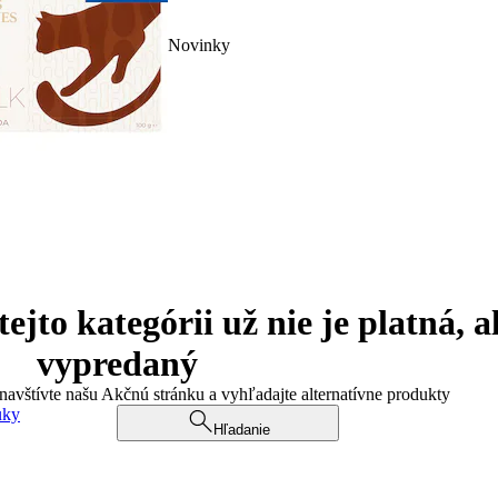
Novinky
jto kategórii už nie je platná, a
vypredaný
 navštívte našu Akčnú stránku a vyhľadajte alternatívne produkty
uky
Hľadanie