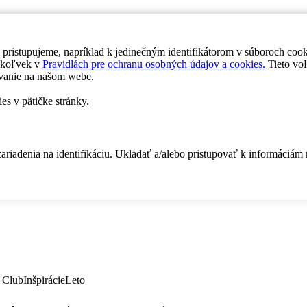
 pristupujeme, napríklad k jedinečným identifikátorom v súboroch coo
dykoľvek v
Pravidlách pre ochranu osobných údajov a cookies.
Tieto voľ
vanie na našom webe.
es v pätičke stránky.
zariadenia na identifikáciu. Ukladať a/alebo pristupovať k informáciám
 Club
Inšpirácie
Leto