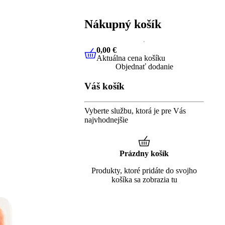
Nákupný košík
0,00 €
Aktuálna cena košíku
0,00 €
Aktuálna cena košíku
Objednať dodanie
Váš košík
Vyberte službu, ktorá je pre Vás
najvhodnejšie
Prázdny košík
Produkty, ktoré pridáte do svojho
košíka sa zobrazia tu