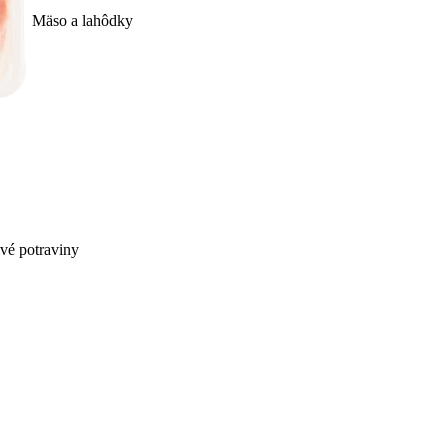
Mäso a lahôdky
ivé potraviny