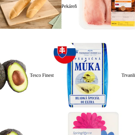
Pekáreň
Tesco Finest
Trvanl