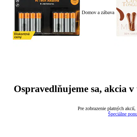
Domov a zábava
Ospravedlňujeme sa, akcia v te
Pre zobrazenie platných akcií,
Špeciálne pon