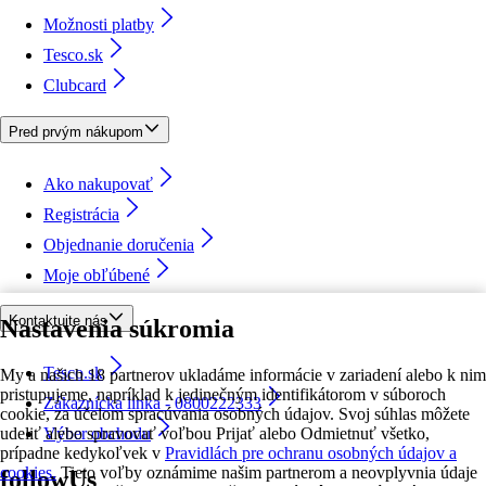
Možnosti platby
Tesco.sk
Clubcard
Pred prvým nákupom
Ako nakupovať
Registrácia
Objednanie doručenia
Moje obľúbené
Kontaktujte nás
Nastavenia súkromia
Tesco.sk
My a našich 18 partnerov ukladáme informácie v zariadení alebo k nim
pristupujeme, napríklad k jedinečným identifikátorom v súboroch
Zákaznícka linka - 0800222333
cookie, za účelom spracúvania osobných údajov. Svoj súhlas môžete
udeliť alebo spravovať voľbou Prijať alebo Odmietnuť všetko,
Výber obchodu
prípadne kedykoľvek v
Pravidlách pre ochranu osobných údajov a
cookies.
Tieto voľby oznámime našim partnerom a neovplyvnia údaje
followUs