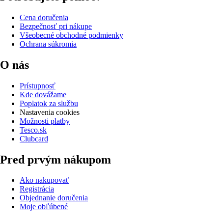
Cena doručenia
Bezpečnosť pri nákupe
Všeobecné obchodné podmienky
Ochrana súkromia
O nás
Prístupnosť
Kde dovážame
Poplatok za službu
Nastavenia cookies
Možnosti platby
Tesco.sk
Clubcard
Pred prvým nákupom
Ako nakupovať
Registrácia
Objednanie doručenia
Moje obľúbené