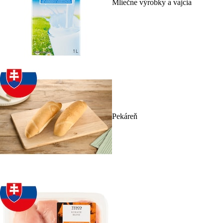
Mliečne výrobky a vajcia
Pekáreň