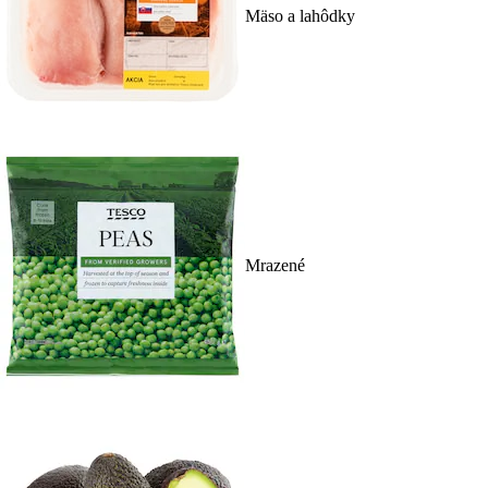
Mäso a lahôdky
Mrazené