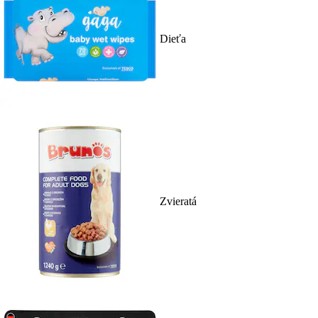
Dieťa
Zvieratá