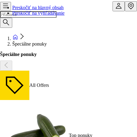
Preskočiť na hlavný obsah
Preskočiť na vyhľadávanie
Špeciálne ponuky
Špeciálne ponuky
All Offers
Top ponuky