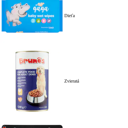
Dieťa
Zvieratá