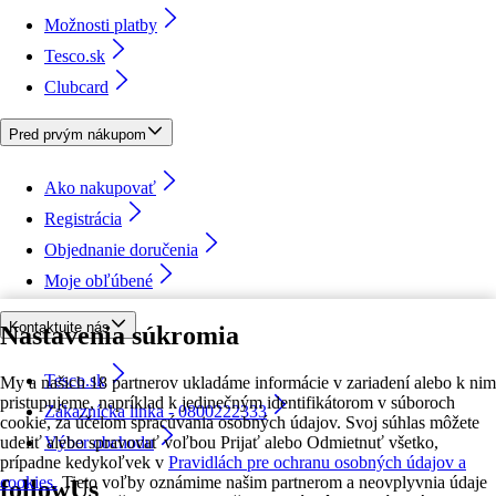
Možnosti platby
Tesco.sk
Clubcard
Pred prvým nákupom
Ako nakupovať
Registrácia
Objednanie doručenia
Moje obľúbené
Kontaktujte nás
Nastavenia súkromia
Tesco.sk
My a našich 18 partnerov ukladáme informácie v zariadení alebo k nim
pristupujeme, napríklad k jedinečným identifikátorom v súboroch
Zákaznícka linka - 0800222333
cookie, za účelom spracúvania osobných údajov. Svoj súhlas môžete
udeliť alebo spravovať voľbou Prijať alebo Odmietnuť všetko,
Výber obchodu
prípadne kedykoľvek v
Pravidlách pre ochranu osobných údajov a
cookies.
Tieto voľby oznámime našim partnerom a neovplyvnia údaje
followUs