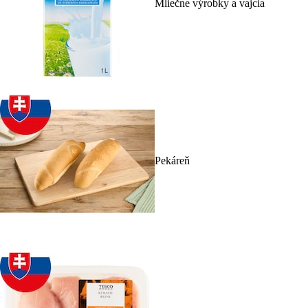
Mliečne výrobky a vajcia
Pekáreň