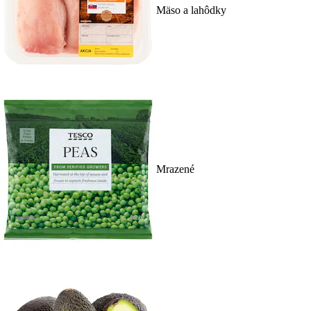
Mäso a lahôdky
Mrazené