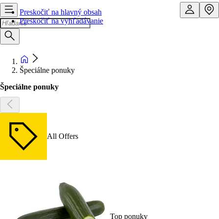
Preskočiť na hlavný obsah
Preskočiť na vyhľadávanie
Špeciálne ponuky
Špeciálne ponuky
All Offers
Top ponuky