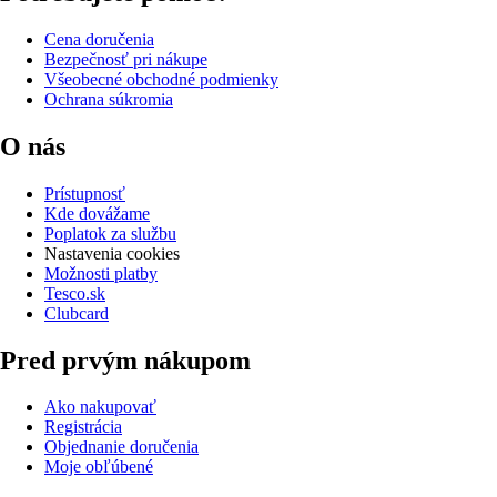
Cena doručenia
Bezpečnosť pri nákupe
Všeobecné obchodné podmienky
Ochrana súkromia
O nás
Prístupnosť
Kde dovážame
Poplatok za službu
Nastavenia cookies
Možnosti platby
Tesco.sk
Clubcard
Pred prvým nákupom
Ako nakupovať
Registrácia
Objednanie doručenia
Moje obľúbené