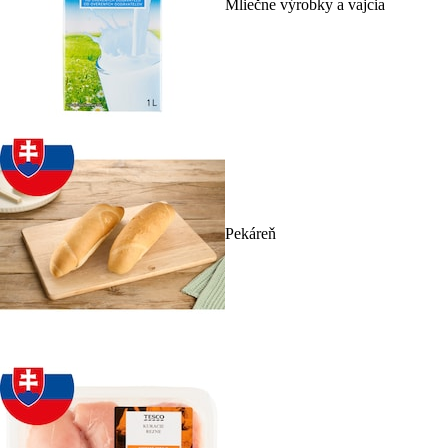
Mliečne výrobky a vajcia
Pekáreň