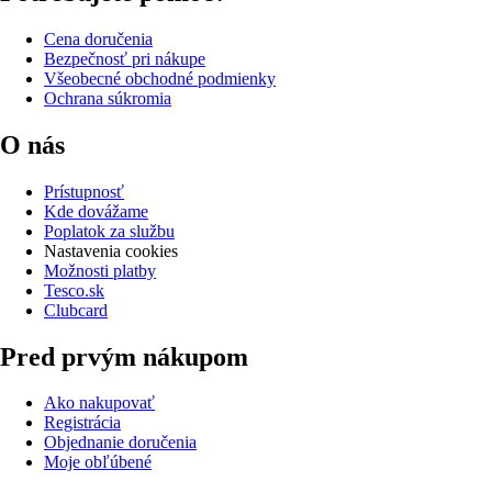
Cena doručenia
Bezpečnosť pri nákupe
Všeobecné obchodné podmienky
Ochrana súkromia
O nás
Prístupnosť
Kde dovážame
Poplatok za službu
Nastavenia cookies
Možnosti platby
Tesco.sk
Clubcard
Pred prvým nákupom
Ako nakupovať
Registrácia
Objednanie doručenia
Moje obľúbené