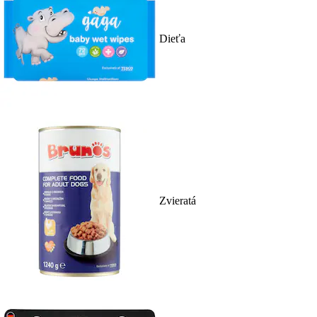
Dieťa
Zvieratá