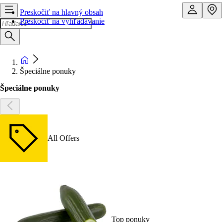
Preskočiť na hlavný obsah
Preskočiť na vyhľadávanie
Špeciálne ponuky
Špeciálne ponuky
All Offers
Top ponuky