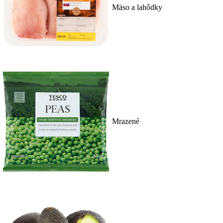
Mäso a lahôdky
Mrazené