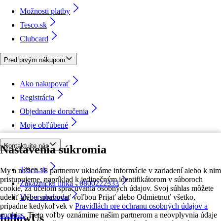
Možnosti platby
Tesco.sk
Clubcard
Pred prvým nákupom
Ako nakupovať
Registrácia
Objednanie doručenia
Moje obľúbené
Kontaktujte nás
Nastavenia súkromia
Tesco.sk
My a našich 18 partnerov ukladáme informácie v zariadení alebo k nim
pristupujeme, napríklad k jedinečným identifikátorom v súboroch
Zákaznícka linka - 0800222333
cookie, za účelom spracúvania osobných údajov. Svoj súhlas môžete
udeliť alebo spravovať voľbou Prijať alebo Odmietnuť všetko,
Výber obchodu
prípadne kedykoľvek v
Pravidlách pre ochranu osobných údajov a
cookies.
Tieto voľby oznámime našim partnerom a neovplyvnia údaje
followUs