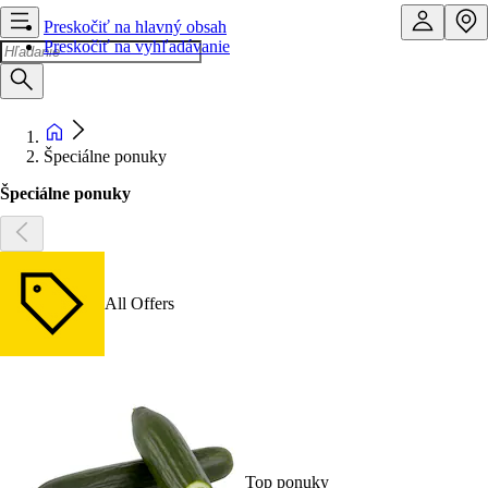
Preskočiť na hlavný obsah
Preskočiť na vyhľadávanie
Špeciálne ponuky
Špeciálne ponuky
All Offers
Top ponuky