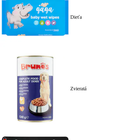
Dieťa
Zvieratá