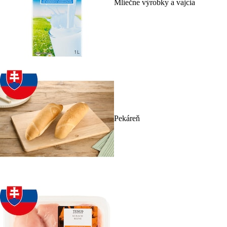
Mliečne výrobky a vajcia
Pekáreň