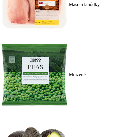
Mäso a lahôdky
Mrazené