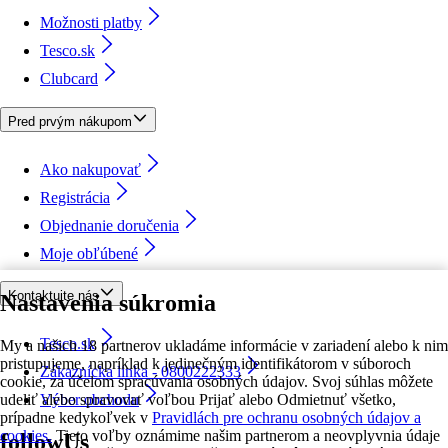
Možnosti platby
Tesco.sk
Clubcard
Pred prvým nákupom
Ako nakupovať
Registrácia
Objednanie doručenia
Moje obľúbené
Kontaktujte nás
Nastavenia súkromia
Tesco.sk
My a našich 18 partnerov ukladáme informácie v zariadení alebo k nim
pristupujeme, napríklad k jedinečným identifikátorom v súboroch
Zákaznícka linka - 0800222333
cookie, za účelom spracúvania osobných údajov. Svoj súhlas môžete
udeliť alebo spravovať voľbou Prijať alebo Odmietnuť všetko,
Výber obchodu
prípadne kedykoľvek v
Pravidlách pre ochranu osobných údajov a
cookies.
Tieto voľby oznámime našim partnerom a neovplyvnia údaje
followUs