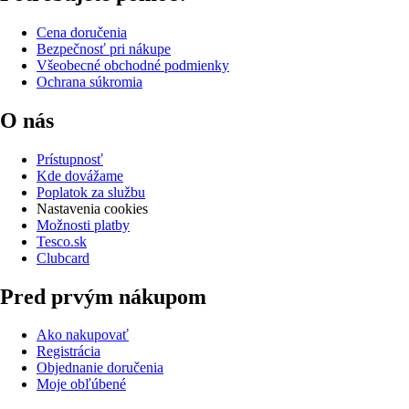
Cena doručenia
Bezpečnosť pri nákupe
Všeobecné obchodné podmienky
Ochrana súkromia
O nás
Prístupnosť
Kde dovážame
Poplatok za službu
Nastavenia cookies
Možnosti platby
Tesco.sk
Clubcard
Pred prvým nákupom
Ako nakupovať
Registrácia
Objednanie doručenia
Moje obľúbené