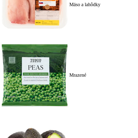
Mäso a lahôdky
Mrazené