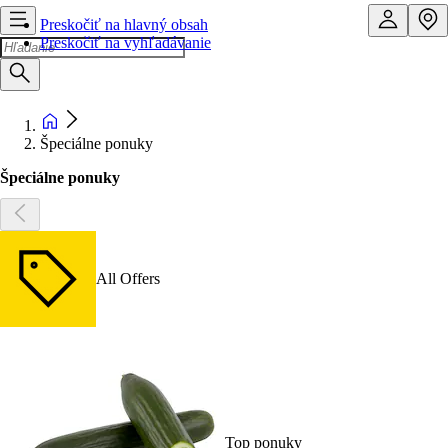
Preskočiť na hlavný obsah
Preskočiť na vyhľadávanie
Špeciálne ponuky
Špeciálne ponuky
All Offers
Top ponuky