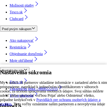
Možnosti platby
Tesco.sk
Clubcard
Pred prvým nákupom
Ako nakupovať
Registrácia
Objednanie doručenia
Moje obľúbené
Kontaktujte nás
Nastavenia súkromia
Tesco.sk
My a našich 18 partnerov ukladáme informácie v zariadení alebo k nim
pristupujeme, napríklad k jedinečným identifikátorom v súboroch
Zákaznícka linka - 0800222333
cookie, za účelom spracúvania osobných údajov. Svoj súhlas môžete
udeliť alebo spravovať voľbou Prijať alebo Odmietnuť všetko,
Výber obchodu
prípadne kedykoľvek v
Pravidlách pre ochranu osobných údajov a
cookies.
Tieto voľby oznámime našim partnerom a neovplyvnia údaje
followUs