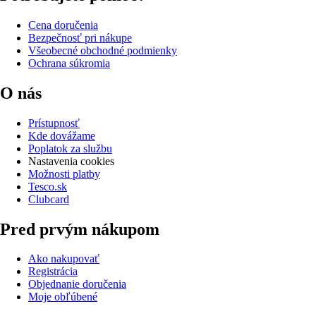
Cena doručenia
Bezpečnosť pri nákupe
Všeobecné obchodné podmienky
Ochrana súkromia
O nás
Prístupnosť
Kde dovážame
Poplatok za službu
Nastavenia cookies
Možnosti platby
Tesco.sk
Clubcard
Pred prvým nákupom
Ako nakupovať
Registrácia
Objednanie doručenia
Moje obľúbené