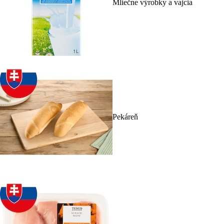
Mliečne výrobky a vajcia
Pekáreň