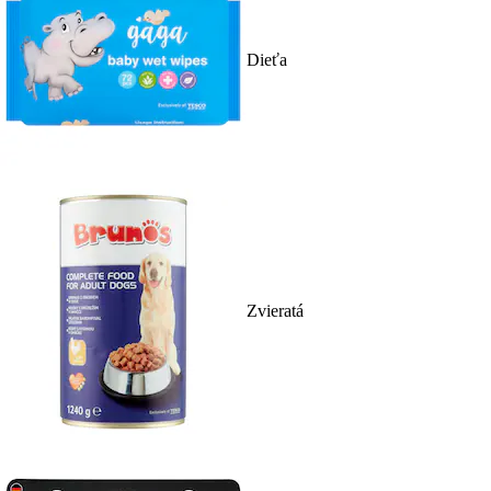
Dieťa
Zvieratá