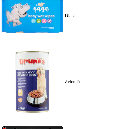
Dieťa
Zvieratá