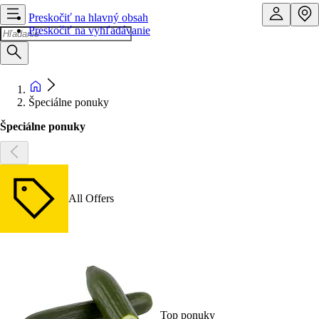
Preskočiť na hlavný obsah
Preskočiť na vyhľadávanie
Špeciálne ponuky
Špeciálne ponuky
All Offers
Top ponuky