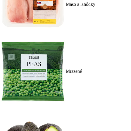
Mäso a lahôdky
Mrazené