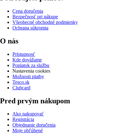
Cena doručenia
Bezpečnosť pri nákupe
Všeobecné obchodné podmienky
Ochrana súkromia
O nás
Prístupnosť
Kde dovážame
Poplatok za službu
Nastavenia cookies
Možnosti platby
Tesco.sk
Clubcard
Pred prvým nákupom
Ako nakupovať
Registrácia
Objednanie doručenia
Moje obľúbené