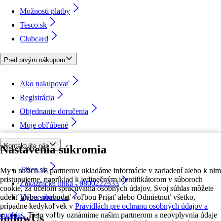
Možnosti platby
Tesco.sk
Clubcard
Pred prvým nákupom
Ako nakupovať
Registrácia
Objednanie doručenia
Moje obľúbené
Kontaktujte nás
Nastavenia súkromia
Tesco.sk
My a našich 18 partnerov ukladáme informácie v zariadení alebo k nim
pristupujeme, napríklad k jedinečným identifikátorom v súboroch
Zákaznícka linka - 0800222333
cookie, za účelom spracúvania osobných údajov. Svoj súhlas môžete
udeliť alebo spravovať voľbou Prijať alebo Odmietnuť všetko,
Výber obchodu
prípadne kedykoľvek v
Pravidlách pre ochranu osobných údajov a
cookies.
Tieto voľby oznámime našim partnerom a neovplyvnia údaje
followUs