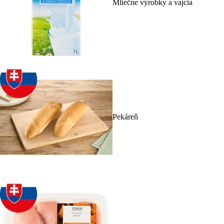
Mliečne výrobky a vajcia
Pekáreň