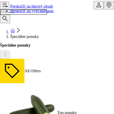
Preskočiť na hlavný obsah
Preskočiť na vyhľadávanie
Špeciálne ponuky
Špeciálne ponuky
All Offers
Top ponuky