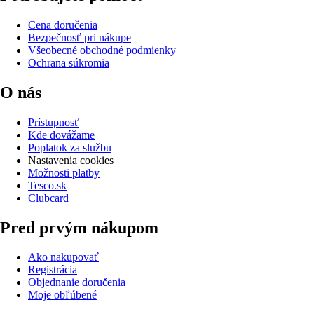
Cena doručenia
Bezpečnosť pri nákupe
Všeobecné obchodné podmienky
Ochrana súkromia
O nás
Prístupnosť
Kde dovážame
Poplatok za službu
Nastavenia cookies
Možnosti platby
Tesco.sk
Clubcard
Pred prvým nákupom
Ako nakupovať
Registrácia
Objednanie doručenia
Moje obľúbené