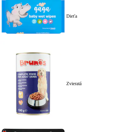
Dieťa
Zvieratá