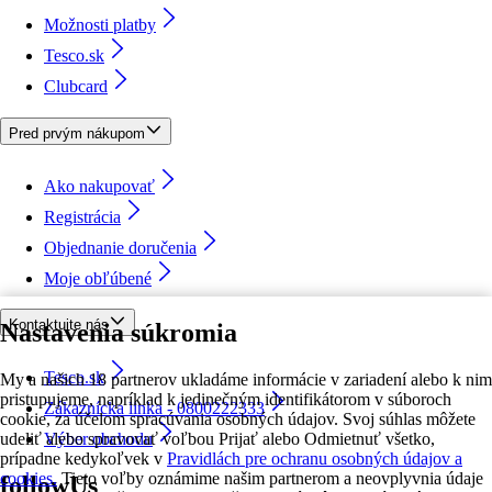
Možnosti platby
Tesco.sk
Clubcard
Pred prvým nákupom
Ako nakupovať
Registrácia
Objednanie doručenia
Moje obľúbené
Kontaktujte nás
Nastavenia súkromia
Tesco.sk
My a našich 18 partnerov ukladáme informácie v zariadení alebo k nim
pristupujeme, napríklad k jedinečným identifikátorom v súboroch
Zákaznícka linka - 0800222333
cookie, za účelom spracúvania osobných údajov. Svoj súhlas môžete
udeliť alebo spravovať voľbou Prijať alebo Odmietnuť všetko,
Výber obchodu
prípadne kedykoľvek v
Pravidlách pre ochranu osobných údajov a
cookies.
Tieto voľby oznámime našim partnerom a neovplyvnia údaje
followUs