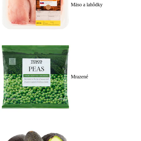
Mäso a lahôdky
Mrazené