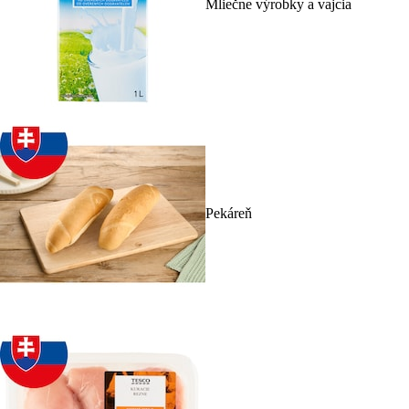
Mliečne výrobky a vajcia
Pekáreň