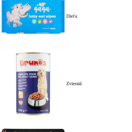
Dieťa
Zvieratá