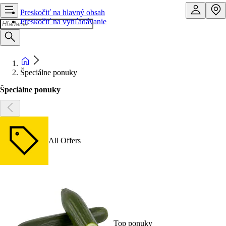
Preskočiť na hlavný obsah
Preskočiť na vyhľadávanie
Špeciálne ponuky
Špeciálne ponuky
All Offers
Top ponuky