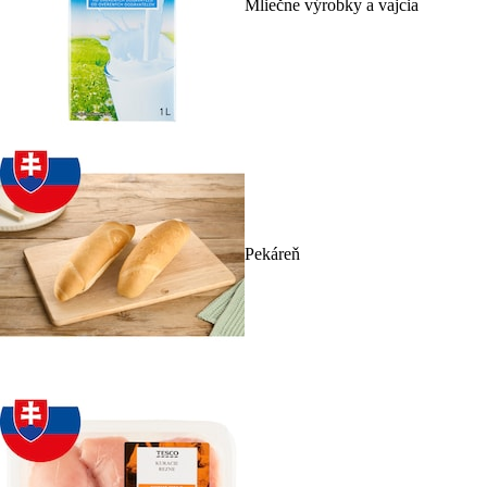
Mliečne výrobky a vajcia
Pekáreň