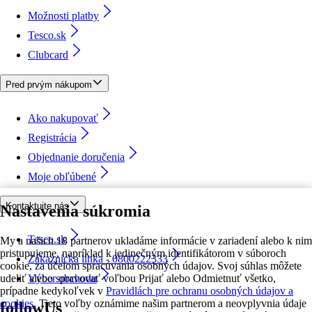
Možnosti platby
Tesco.sk
Clubcard
Pred prvým nákupom
Ako nakupovať
Registrácia
Objednanie doručenia
Moje obľúbené
Kontaktujte nás
Nastavenia súkromia
Tesco.sk
My a našich 18 partnerov ukladáme informácie v zariadení alebo k nim
pristupujeme, napríklad k jedinečným identifikátorom v súboroch
Zákaznícka linka - 0800222333
cookie, za účelom spracúvania osobných údajov. Svoj súhlas môžete
udeliť alebo spravovať voľbou Prijať alebo Odmietnuť všetko,
Výber obchodu
prípadne kedykoľvek v
Pravidlách pre ochranu osobných údajov a
cookies.
Tieto voľby oznámime našim partnerom a neovplyvnia údaje
followUs