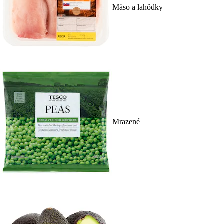
Mäso a lahôdky
Mrazené