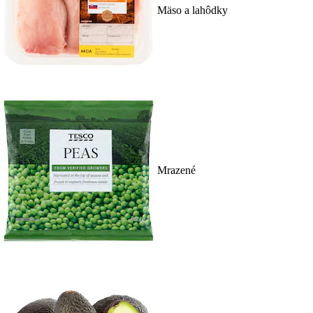
Mäso a lahôdky
Mrazené