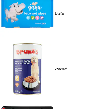
Dieťa
Zvieratá