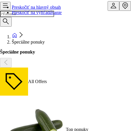
Preskočiť na hlavný obsah
Preskočiť na vyhľadávanie
Špeciálne ponuky
Špeciálne ponuky
All Offers
Top ponuky