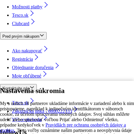
Možnosti platby
Tesco.sk
Clubcard
Pred prvým nákupom
Ako nakupovať
Registrácia
Objednanie doručenia
Moje obľúbené
Kontaktujte nás
Nastavenia súkromia
Tesco.sk
My a našich 18 partnerov ukladáme informácie v zariadení alebo k nim
pristupujeme, napríklad k jedinečným identifikátorom v súboroch
Zákaznícka linka - 0800222333
cookie, za účelom spracúvania osobných údajov. Svoj súhlas môžete
udeliť alebo spravovať voľbou Prijať alebo Odmietnuť všetko,
Výber obchodu
prípadne kedykoľvek v
Pravidlách pre ochranu osobných údajov a
cookies.
Tieto voľby oznámime našim partnerom a neovplyvnia údaje
followUs