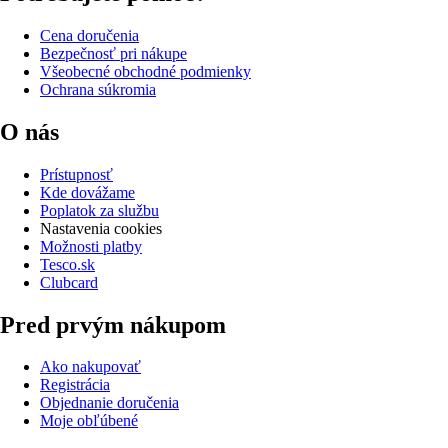
Cena doručenia
Bezpečnosť pri nákupe
Všeobecné obchodné podmienky
Ochrana súkromia
O nás
Prístupnosť
Kde dovážame
Poplatok za službu
Nastavenia cookies
Možnosti platby
Tesco.sk
Clubcard
Pred prvým nákupom
Ako nakupovať
Registrácia
Objednanie doručenia
Moje obľúbené