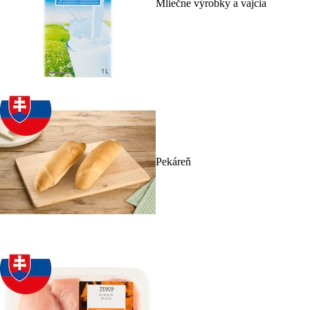
Mliečne výrobky a vajcia
Pekáreň