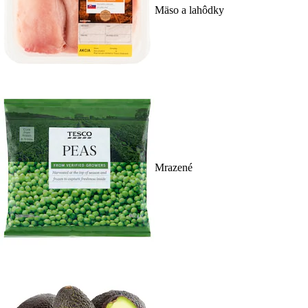
Mäso a lahôdky
Mrazené