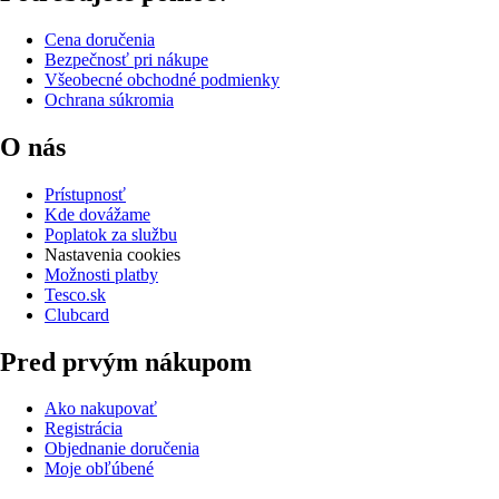
Cena doručenia
Bezpečnosť pri nákupe
Všeobecné obchodné podmienky
Ochrana súkromia
O nás
Prístupnosť
Kde dovážame
Poplatok za službu
Nastavenia cookies
Možnosti platby
Tesco.sk
Clubcard
Pred prvým nákupom
Ako nakupovať
Registrácia
Objednanie doručenia
Moje obľúbené