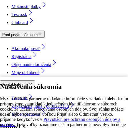
Možnosti platby
Tesco.sk
Clubcard
Pred prvým nákupom
Ako nakupovať
Registrácia
Objednanie doručenia
Moje obľúbené
Kontaktujte nás
Nastavenia súkromia
Tesco.sk
My a našich 18 partnerov ukladáme informácie v zariadení alebo k nim
pristupujeme, napríklad k jedinečným identifikátorom v súboroch
Zákaznícka linka - 0800222333
cookie, za účelom spracúvania osobných údajov. Svoj súhlas môžete
udeliť alebo spravovať voľbou Prijať alebo Odmietnuť všetko,
Výber obchodu
prípadne kedykoľvek v
Pravidlách pre ochranu osobných údajov a
cookies.
Tieto voľby oznámime našim partnerom a neovplyvnia údaje
followUs