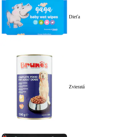
Dieťa
Zvieratá