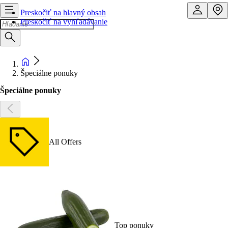
Preskočiť na hlavný obsah
Preskočiť na vyhľadávanie
Špeciálne ponuky
Špeciálne ponuky
All Offers
Top ponuky