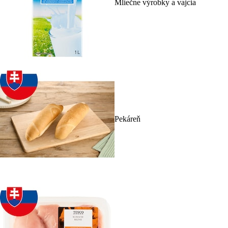
Mliečne výrobky a vajcia
Pekáreň