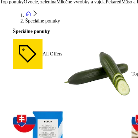
Top ponuky
Ovocie, zelenina
Mliečne výrobky a vajcia
Pekáreň
Mäso a 
Špeciálne ponuky
Špeciálne ponuky
All Offers
To