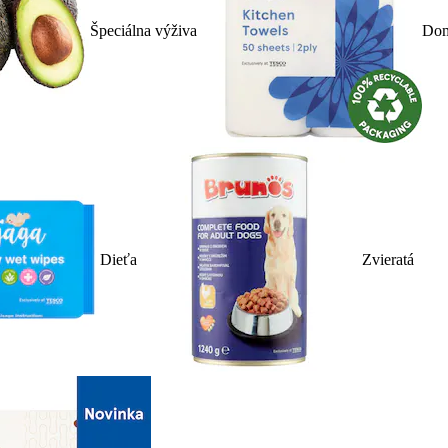
Špeciálna výživa
Dom
Dieťa
Zvieratá