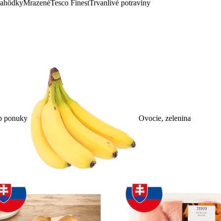
lahôdky
Mrazené
Tesco Finest
Trvanlivé potraviny
p ponuky
Ovocie, zelenina