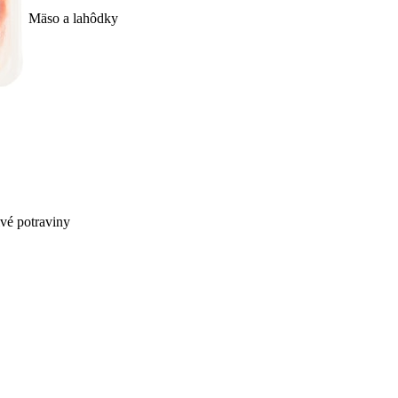
Mäso a lahôdky
ivé potraviny