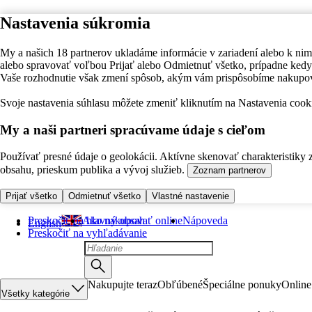
Nastavenia súkromia
My a našich 18 partnerov ukladáme informácie v zariadení alebo k nim
alebo spravovať voľbou Prijať alebo Odmietnuť všetko, prípadne ke
Vaše rozhodnutie však zmení spôsob, akým vám prispôsobíme nakupo
Svoje nastavenia súhlasu môžete zmeniť kliknutím na Nastavenia cooki
My a naši partneri spracúvame údaje s cieľom
Používať presné údaje o geolokácii. Aktívne skenovať charakteristiky 
obsahu, prieskum publika a vývoj služieb.
Zoznam partnerov
Prijať všetko
Odmietnuť všetko
Vlastné nastavenie
Preskočiť na hlavný obsah
Ako nakupovať online
Nápoveda
English
Preskočiť na vyhľadávanie
Nakupujte teraz
Obľúbené
Špeciálne ponuky
Online
Všetky kategórie