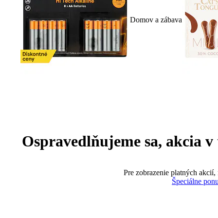
Domov a zábava
Ospravedlňujeme sa, akcia v te
Pre zobrazenie platných akcií,
Špeciálne pon