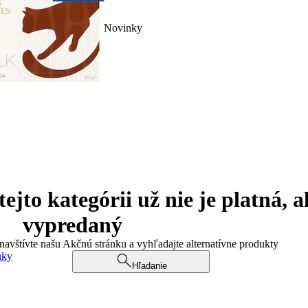
Novinky
jto kategórii už nie je platná, a
vypredaný
 navštívte našu Akčnú stránku a vyhľadajte alternatívne produkty
uky
Hľadanie