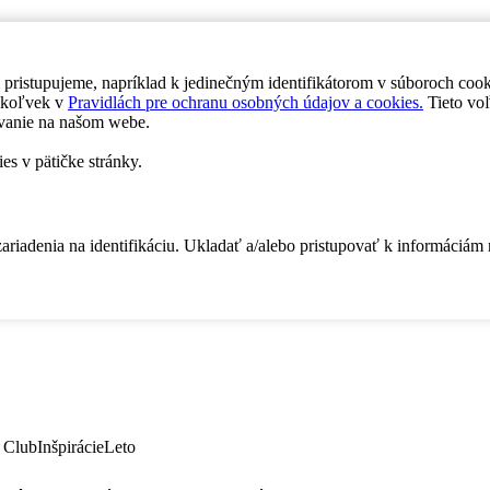
 pristupujeme, napríklad k jedinečným identifikátorom v súboroch coo
dykoľvek v
Pravidlách pre ochranu osobných údajov a cookies.
Tieto voľ
vanie na našom webe.
es v pätičke stránky.
zariadenia na identifikáciu. Ukladať a/alebo pristupovať k informáciám
 Club
Inšpirácie
Leto