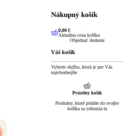
Nákupný košík
0,00 €
Aktuálna cena košíku
0,00 €
Aktuálna cena košíku
Objednať dodanie
Váš košík
Vyberte službu, ktorá je pre Vás
najvhodnejšie
Prázdny košík
Produkty, ktoré pridáte do svojho
košíka sa zobrazia tu