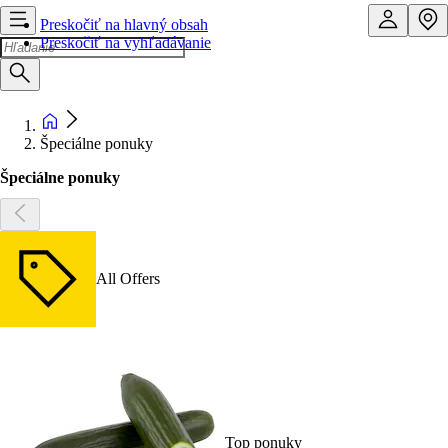
Preskočiť na hlavný obsah
Preskočiť na vyhľadávanie
Špeciálne ponuky
Špeciálne ponuky
All Offers
Top ponuky