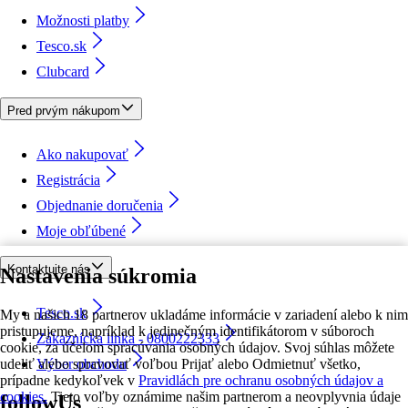
Možnosti platby
Tesco.sk
Clubcard
Pred prvým nákupom
Ako nakupovať
Registrácia
Objednanie doručenia
Moje obľúbené
Kontaktujte nás
Nastavenia súkromia
Tesco.sk
My a našich 18 partnerov ukladáme informácie v zariadení alebo k nim
pristupujeme, napríklad k jedinečným identifikátorom v súboroch
Zákaznícka linka - 0800222333
cookie, za účelom spracúvania osobných údajov. Svoj súhlas môžete
udeliť alebo spravovať voľbou Prijať alebo Odmietnuť všetko,
Výber obchodu
prípadne kedykoľvek v
Pravidlách pre ochranu osobných údajov a
cookies.
Tieto voľby oznámime našim partnerom a neovplyvnia údaje
followUs