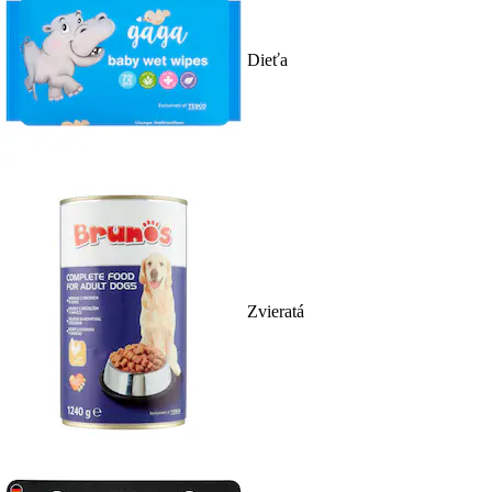
Dieťa
Zvieratá