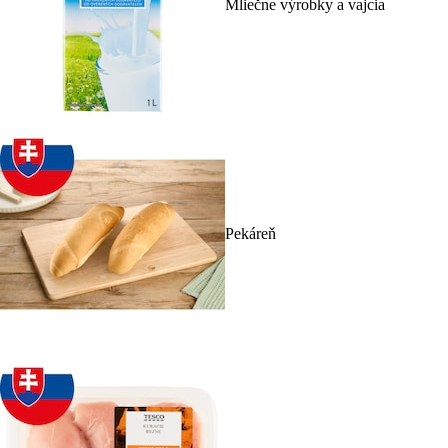
Mliečne výrobky a vajcia
Pekáreň