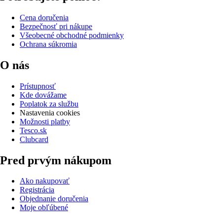
Cena doručenia
Bezpečnosť pri nákupe
Všeobecné obchodné podmienky
Ochrana súkromia
O nás
Prístupnosť
Kde dovážame
Poplatok za službu
Nastavenia cookies
Možnosti platby
Tesco.sk
Clubcard
Pred prvým nákupom
Ako nakupovať
Registrácia
Objednanie doručenia
Moje obľúbené