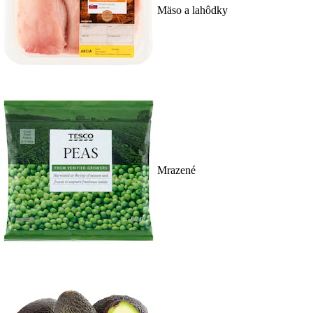
Mäso a lahôdky
Mrazené